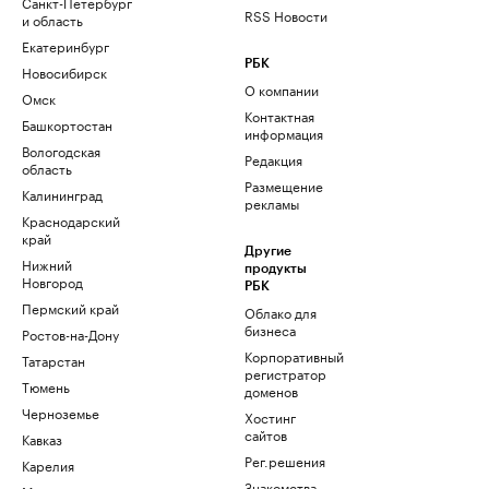
Санкт-Петербург
RSS Новости
и область
Екатеринбург
РБК
Новосибирск
О компании
Омск
Контактная
Башкортостан
информация
Вологодская
Редакция
область
Размещение
Калининград
рекламы
Краснодарский
край
Другие
Нижний
продукты
Новгород
РБК
Пермский край
Облако для
бизнеса
Ростов-на-Дону
Корпоративный
Татарстан
регистратор
Тюмень
доменов
Черноземье
Хостинг
сайтов
Кавказ
Рег.решения
Карелия
Знакомства