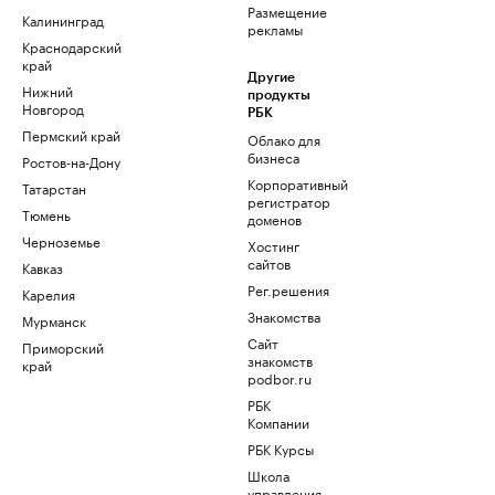
Размещение
Калининград
рекламы
Краснодарский
край
Другие
Нижний
продукты
Новгород
РБК
Пермский край
Облако для
бизнеса
Ростов-на-Дону
Корпоративный
Татарстан
регистратор
Тюмень
доменов
Черноземье
Хостинг
сайтов
Кавказ
Рег.решения
Карелия
Знакомства
Мурманск
Сайт
Приморский
знакомств
край
podbor.ru
РБК
Компании
РБК Курсы
Школа
управления