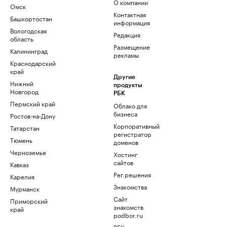
О компании
Омск
Контактная
Башкортостан
информация
Вологодская
Редакция
область
Размещение
Калининград
рекламы
Краснодарский
край
Другие
Нижний
продукты
Новгород
РБК
Пермский край
Облако для
бизнеса
Ростов-на-Дону
Корпоративный
Татарстан
регистратор
Тюмень
доменов
Черноземье
Хостинг
сайтов
Кавказ
Рег.решения
Карелия
Знакомства
Мурманск
Сайт
Приморский
знакомств
край
podbor.ru
РБК