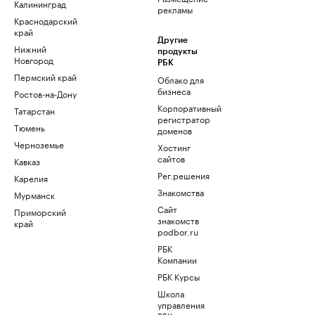
Калининград
рекламы
Краснодарский
край
Другие
Нижний
продукты
Новгород
РБК
Пермский край
Облако для
бизнеса
Ростов-на-Дону
Корпоративный
Татарстан
регистратор
Тюмень
доменов
Черноземье
Хостинг
сайтов
Кавказ
Рег.решения
Карелия
Знакомства
Мурманск
Сайт
Приморский
знакомств
край
podbor.ru
РБК
Компании
РБК Курсы
Школа
управления