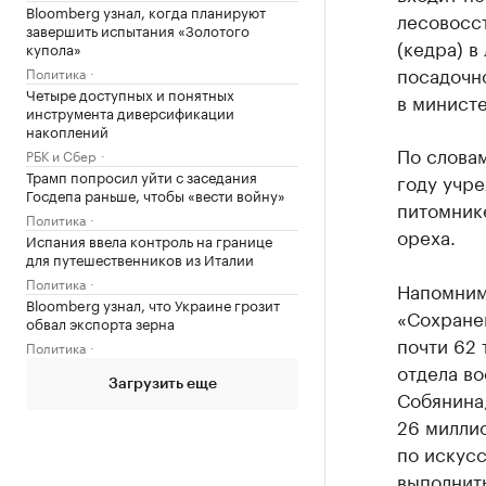
Bloomberg узнал, когда планируют
лесовосс
завершить испытания «Золотого
(кедра) в
купола»
посадочно
Политика
Четыре доступных и понятных
в министе
инструмента диверсификации
накоплений
По словам
РБК и Сбер
Трамп попросил уйти с заседания
году учре
Госдепа раньше, чтобы «вести войну»
питомник
Политика
ореха.
Испания ввела контроль на границе
для путешественников из Италии
Политика
Напомним,
Bloomberg узнал, что Украине грозит
«Сохранен
обвал экспорта зерна
почти 62 
Политика
отдела в
Загрузить еще
Собянина,
26 миллио
по искус
выполнить