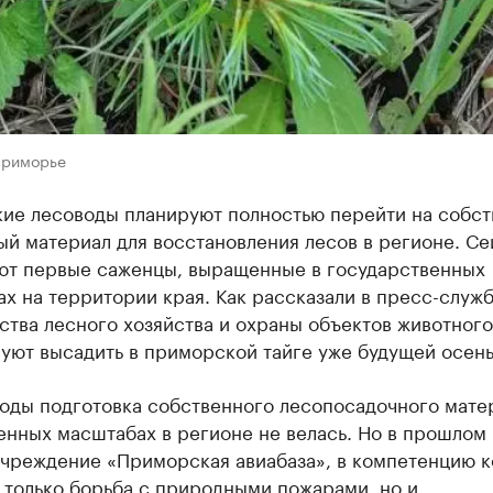
Приморье
ие лесоводы планируют полностью перейти на собс
й материал для восстановления лесов в регионе. Се
ют первые саженцы, выращенные в государственных
х на территории края. Как рассказали в пресс-служ
тва лесного хозяйства и охраны объектов животного
уют высадить в приморской тайге уже будущей осен
годы подготовка собственного лесопосадочного мате
нных масштабах в регионе не велась. Но в прошлом 
учреждение «Приморская авиабаза», в компетенцию к
 только борьба с природными пожарами, но и