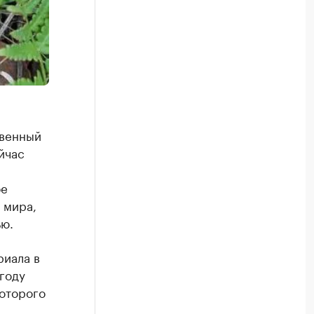
твенный
йчас
бе
 мира,
ью.
риала в
году
оторого