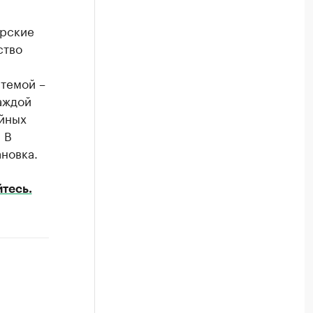
орские
ство
я
темой –
аждой
ойных
 В
новка.
тесь.