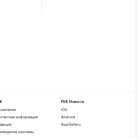
К
РБК Новости
компании
iOS
нтактная информация
Android
дакция
AppGallery
змещение рекламы