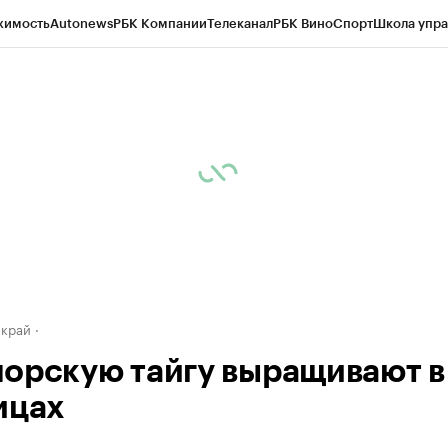
жимость
Autonews
РБК Компании
Телеканал
РБК Вино
Спорт
Школа упра
д
Стиль
Крипто
РБК Бизнес-среда
Дискуссионный клуб
Исследования
К
а контрагентов
Политика
Экономика
Бизнес
Технологии и медиа
Фина
 край
орскую тайгу выращивают в
ицах