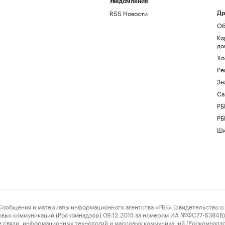
Уведомления
RSS Новости
Др
Об
Ко
до
Хо
Ре
Зн
Са
РБ
РБ
Шк
ения и материалы информационного агентства «РБК» (свидетельство о 
овых коммуникаций (Роскомнадзор) 09.12.2015 за номером ИА №ФС77-63848) 
 связи, информационных технологий и массовых коммуникаций (Роскомнадз