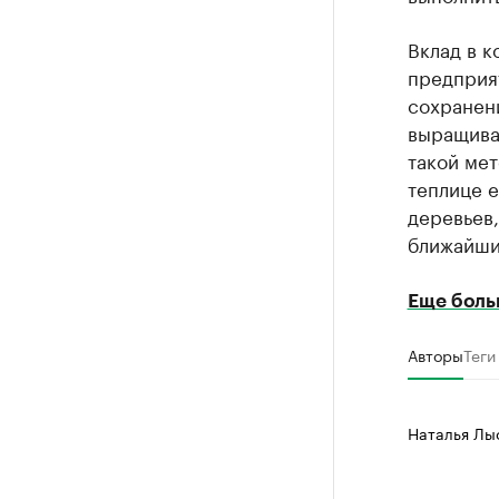
Вклад в 
предприя
сохранени
выращива
такой мет
теплице е
деревьев,
ближайших
Еще боль
Авторы
Теги
Наталья Лы