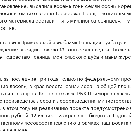
тановление, высадила восемь тонн семян сосны коре
 лесопитомнике в селе Тарасовка. Предположительны
го материала составит пять миллионов сеянцев», –
у
рстве.
 главы «Приморской авиабазы» Геннадия Тухбатулина
ждение высадило около 13 тонн семян кедра. Также в
е подрастают сеянцы монгольского дуба и маньчжурс
 за последние три года только по федеральному про
ие лесов», в крае восстановили леса на общей площ
тысяч гектаров. Как
рассказала
РБК Приморье началь
оспроизводства лесов и лесоразведения министерств
 в этом году на реализацию проекта предусмотрено 
нов рублей, 12 из них – из краевого бюджета. Годово
ственному лесовосстановлению в рамках нацпроекта 
 еще в мае.