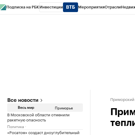
Подписка на РБК
Инвестиции
Мероприятия
Отрасли
Недви
РБК Курсы
РБК Life
Тренды
Визионеры
Национальные проекты
Горо
Газета
Спецпроекты СПб
Конференции СПб
Спецпроекты
Проверк
Приморский
Все новости
Приморье
Весь мир
Прим
В Московской области отменили
ракетную опасность
тепл
Политика
«Росатом» создаст дноуглубительный