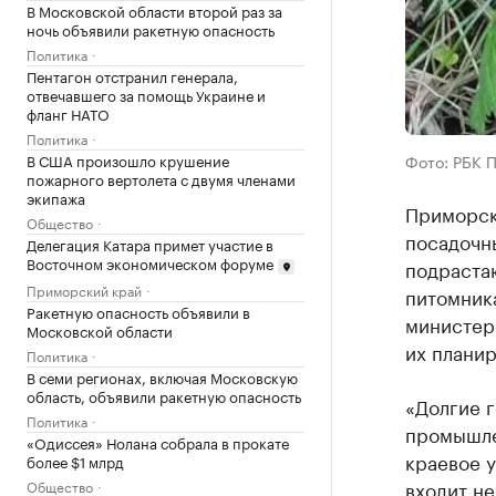
В Московской области второй раз за
ночь объявили ракетную опасность
Политика
Пентагон отстранил генерала,
отвечавшего за помощь Украине и
фланг НАТО
Политика
В США произошло крушение
Фото: РБК 
пожарного вертолета с двумя членами
экипажа
Приморск
Общество
посадочны
Делегация Катара примет участие в
Восточном экономическом форуме
подраста
Приморский край
питомника
Ракетную опасность объявили в
министерс
Московской области
их планир
Политика
В семи регионах, включая Московскую
область, объявили ракетную опасность
«Долгие 
Политика
промышле
«Одиссея» Нолана собрала в прокате
краевое 
более $1 млрд
входит не
Общество