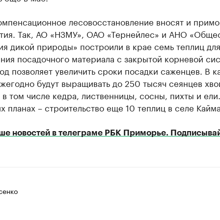
компенсационное лесовосстановление вносят и прим
тия. Так, АО «НЗМУ», ОАО «Тернейлес» и АНО «Обще
я дикой природы» построили в крае семь теплиц дл
ния посадочного материала с закрытой корневой сис
од позволяет увеличить сроки посадки саженцев. В к
жегодно будут выращивать до 250 тысяч сеянцев хв
 в том числе кедра, лиственницы, сосны, пихты и ели.
 планах – строительство еще 10 теплиц в селе Кайма
ше новостей в телеграме РБК Приморье. Подписывай
сенко