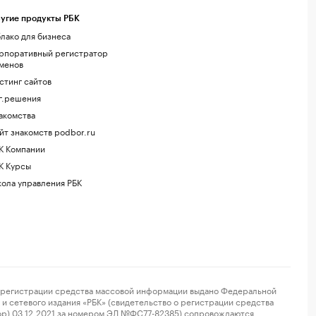
угие продукты РБК
лако для бизнеса
рпоративный регистратор
менов
стинг сайтов
г.решения
акомства
йт знакомств podbor.ru
К Компании
К Курсы
ола управления РБК
регистрации средства массовой информации выдано Федеральной
и сетевого издания «РБК» (свидетельство о регистрации средства
ор) 03.12.2021 за номером ЭЛ №ФС77-82385) сопровождаются