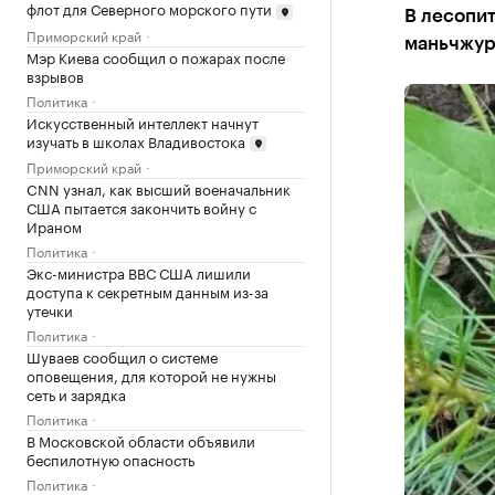
флот для Северного морского пути
В лесопи
Приморский край
маньчжур
Мэр Киева сообщил о пожарах после
взрывов
Политика
Искусственный интеллект начнут
изучать в школах Владивостока
Приморский край
CNN узнал, как высший военачальник
США пытается закончить войну с
Ираном
Политика
Экс-министра ВВС США лишили
доступа к секретным данным из-за
утечки
Политика
Шуваев сообщил о системе
оповещения, для которой не нужны
сеть и зарядка
Политика
В Московской области объявили
беспилотную опасность
Политика