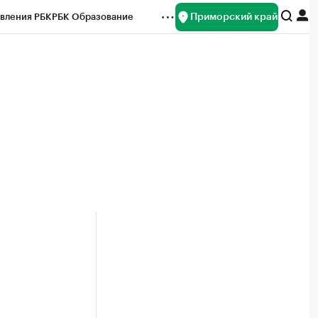
Приморский край
вления РБК
РБК Образование
редитные рейтинги
Франшизы
нсы
Рынок наличной валюты