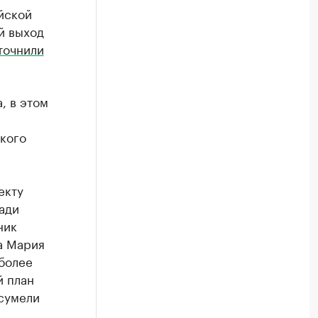
йской
й выход
точнили
, в этом
кого
екту
ади
ник
а Мария
более
й план
сумели