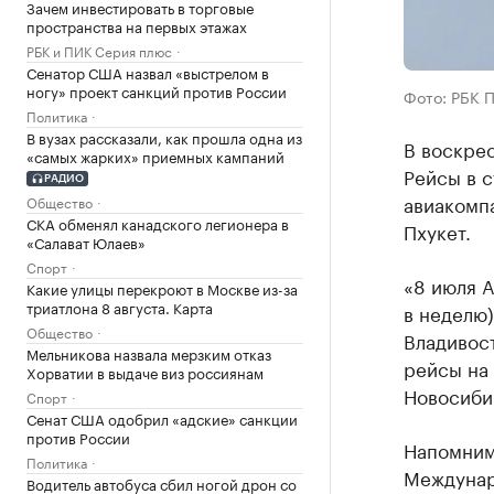
Зачем инвестировать в торговые
пространства на первых этажах
РБК и ПИК Серия плюс
Сенатор США назвал «выстрелом в
ногу» проект санкций против России
Фото: РБК 
Политика
В вузах рассказали, как прошла одна из
В воскрес
«самых жарких» приемных кампаний
Рейсы в с
РАДИО
авиакомп
Общество
СКА обменял канадского легионера в
Пхукет.
«Салават Юлаев»
Спорт
«8 июля А
Какие улицы перекроют в Москве из-за
триатлона 8 августа. Карта
в неделю)
Общество
Владивост
Мельникова назвала мерзким отказ
рейсы на 
Хорватии в выдаче виз россиянам
Новосибир
Спорт
Сенат США одобрил «адские» санкции
против России
Напомним
Политика
Междунар
Водитель автобуса сбил ногой дрон со