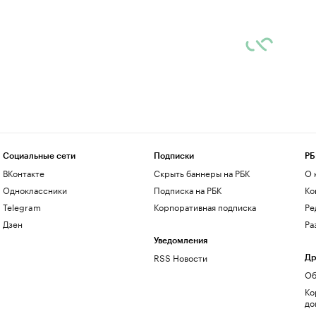
Социальные сети
Подписки
РБ
ВКонтакте
Скрыть баннеры на РБК
О 
Одноклассники
Подписка на РБК
Ко
Telegram
Корпоративная подписка
Ре
Дзен
Ра
Уведомления
RSS Новости
Др
Об
Ко
до