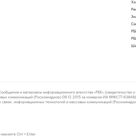
Хо
Ре
Зн
Са
РБ
РБ
Шк
ения и материалы информационного агентства «РБК» (свидетельство о 
овых коммуникаций (Роскомнадзор) 09.12.2015 за номером ИА №ФС77-63848) 
 связи, информационных технологий и массовых коммуникаций (Роскомнадз
нажмите Ctrl + Enter