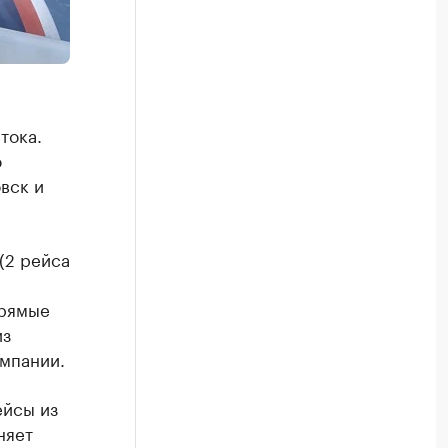
тока.
ю
вск и
(2 рейса
прямые
из
мпании.
йсы из
няет