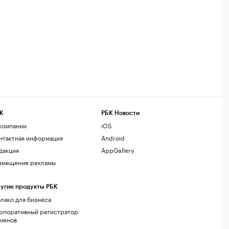
К
РБК Новости
компании
iOS
нтактная информация
Android
дакция
AppGallery
змещение рекламы
угие продукты РБК
лако для бизнеса
рпоративный регистратор
менов