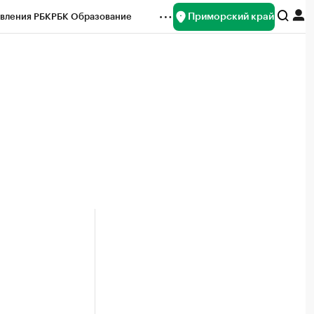
Приморский край
вления РБК
РБК Образование
редитные рейтинги
Франшизы
нсы
Рынок наличной валюты