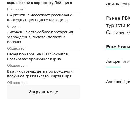
авиакомпа
взрывчаткой в аэропорту Лейпцига
Политика
В Аргентине массажист рассказал о
Ранее РБ
последних днях Диего Марадоны
туристич
Спорт
бат или $8
Литовец на автомобиле протаранил
заграждения, пытаясь попасть в
Россию
Еще боль
Общество
Перед пожаром на НПЗ Slovnaft в
Братиславе произошел взрыв
Авторы
Теги
Общество
В каких странах дети при рождении
получают гражданство. Карта мира
Алексей Дё
Общество
Загрузить еще