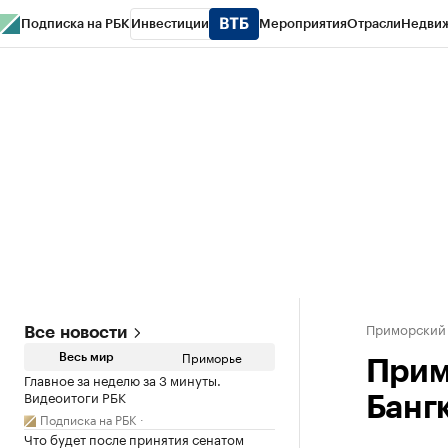
Подписка на РБК
Инвестиции
Мероприятия
Отрасли
Недви
РБК Курсы
РБК Life
Тренды
Визионеры
Национальные проекты
Горо
Газета
Спецпроекты СПб
Конференции СПб
Спецпроекты
Проверк
Приморский
Все новости
Приморье
Весь мир
Прим
Главное за неделю за 3 минуты.
Видеоитоги РБК
Банг
Подписка на РБК
Что будет после принятия сенатом