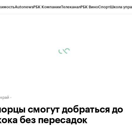
жимость
Autonews
РБК Компании
Телеканал
РБК Вино
Спорт
Школа упра
д
Стиль
Крипто
РБК Бизнес-среда
Дискуссионный клуб
Исследования
К
а контрагентов
Политика
Экономика
Бизнес
Технологии и медиа
Фина
 край
орцы смогут добраться до
кока без пересадок