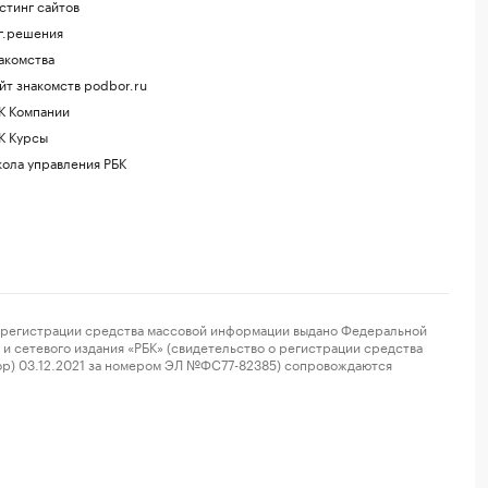
стинг сайтов
г.решения
акомства
йт знакомств podbor.ru
К Компании
К Курсы
ола управления РБК
регистрации средства массовой информации выдано Федеральной
и сетевого издания «РБК» (свидетельство о регистрации средства
ор) 03.12.2021 за номером ЭЛ №ФС77-82385) сопровождаются