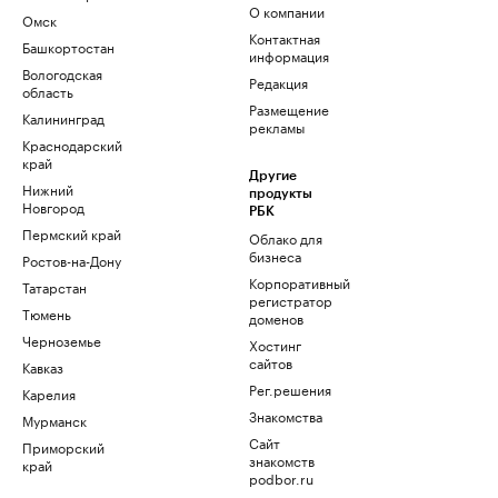
О компании
Омск
Контактная
Башкортостан
информация
Вологодская
Редакция
область
Размещение
Калининград
рекламы
Краснодарский
край
Другие
Нижний
продукты
Новгород
РБК
Пермский край
Облако для
бизнеса
Ростов-на-Дону
Корпоративный
Татарстан
регистратор
Тюмень
доменов
Черноземье
Хостинг
сайтов
Кавказ
Рег.решения
Карелия
Знакомства
Мурманск
Сайт
Приморский
знакомств
край
podbor.ru