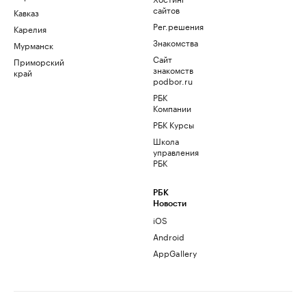
сайтов
Кавказ
Рег.решения
Карелия
Знакомства
Мурманск
Сайт
Приморский
знакомств
край
podbor.ru
РБК
Компании
РБК Курсы
Школа
управления
РБК
РБК
Новости
iOS
Android
AppGallery