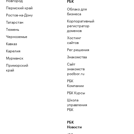
Новгород
РБК
Пермский край
Облако для
бизнеса
Ростов-на-Дону
Корпоративный
Татарстан
регистратор
Тюмень
доменов
Черноземье
Хостинг
сайтов
Кавказ
Рег.решения
Карелия
Знакомства
Мурманск
Сайт
Приморский
знакомств
край
podbor.ru
РБК
Компании
РБК Курсы
Школа
управления
РБК
РБК
Новости