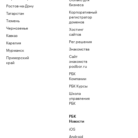
бизнеса
Ростов-на-Дону
Корпоративный
Татарстан
регистратор
Тюмень
доменов
Черноземье
Хостинг
сайтов
Кавказ
Рег.решения
Карелия
Знакомства
Мурманск
Сайт
Приморский
знакомств
край
podbor.ru
РБК
Компании
РБК Курсы
Школа
управления
РБК
РБК
Новости
iOS
Android