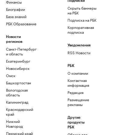
Финансы
Подписки
Скрыть баннеры
Биографии
на РБК
База знаний
Подписка на РБК
РБК Образование
Корпоративная
подписка
Новости
регионов
Уведомления
Санкт-Петербург
RSS Новости
и область
Екатеринбург
РБК
Новосибирск
О компании
Омск
Контактная
Башкортостан
информация
Вологодская
Редакция
область
Размещение
Калининград
рекламы
Краснодарский
край
Другие
Нижний
продукты
Новгород
РБК
Пермский край
Облако для