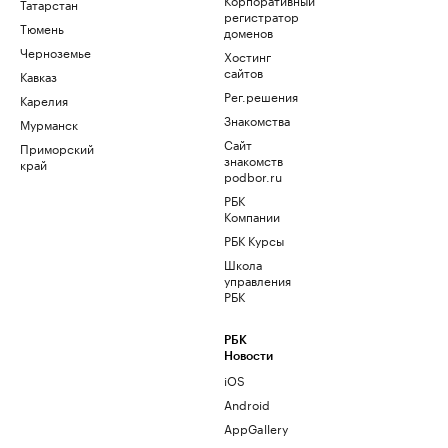
Татарстан
регистратор
Тюмень
доменов
Черноземье
Хостинг
сайтов
Кавказ
Рег.решения
Карелия
Знакомства
Мурманск
Сайт
Приморский
знакомств
край
podbor.ru
РБК
Компании
РБК Курсы
Школа
управления
РБК
РБК
Новости
iOS
Android
AppGallery