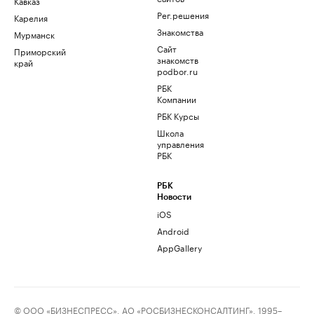
Кавказ
Рег.решения
Карелия
Знакомства
Мурманск
Сайт
Приморский
знакомств
край
podbor.ru
РБК
Компании
РБК Курсы
Школа
управления
РБК
РБК
Новости
iOS
Android
AppGallery
© ООО «БИЗНЕСПРЕСС», АО «РОСБИЗНЕСКОНСАЛТИНГ», 1995–