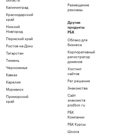
Размещение
Калининград
рекламы
Краснодарский
край
Другие
Нижний
продукты
Новгород
РБК
Пермский край
Облако для
бизнеса
Ростов-на-Дону
Корпоративный
Татарстан
регистратор
Тюмень
доменов
Черноземье
Хостинг
сайтов
Кавказ
Рег.решения
Карелия
Знакомства
Мурманск
Сайт
Приморский
знакомств
край
podbor.ru
РБК
Компании
РБК Курсы
Школа