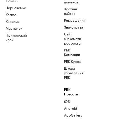
Тюмень
доменов
Черноземье
Хостинг
сайтов
Кавказ
Рег.решения
Карелия
Знакомства
Мурманск
Сайт
Приморский
знакомств
край
podbor.ru
РБК
Компании
РБК Курсы
Школа
управления
РБК
РБК
Новости
iOS
Android
AppGallery