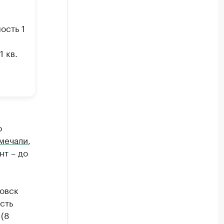
ость 1
 кв.
о
мечали
,
нт – до
ровск
сть
 (8