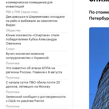
коммерческое помещение для
инвестиций
РБК и ПИК Серия плюс
По стоимо
Две девушки в Шереметьево опоздали
Петербур
на рейс и выбежали за самолетом.
Видео
Общество
Юные хоккеисты «Спартака» стали
победителями Кубка Александра
Овечкина
Спорт
Вучич исключил военное
сотрудничество с Украиной
Политика
Что известно об атаках БПЛА на
регионы России. Главное к 8 августа
Политика
С начала суток ПВО сбила почти 20
дронов, летевших на Москву
Политика
Зеленский сообщил о договоренности
с США по ракетам Patriot
Политика