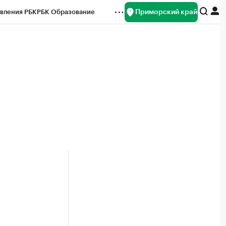
Приморский край
вления РБК
РБК Образование
редитные рейтинги
Франшизы
нсы
Рынок наличной валюты