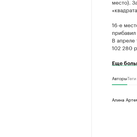
место). З
«квадрата
16-е мест
прибавил 
В апреле 
102 280 р
Еще боль
Авторы
Теги
Алина Арте