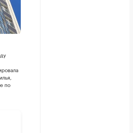
оду
ировала
илья,
е по