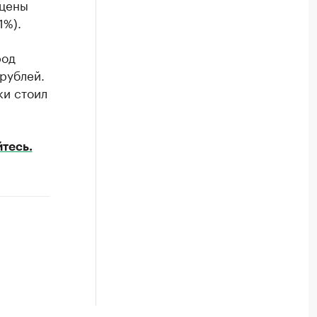
 цены
1%).
род
рублей.
ки стоил
тесь.