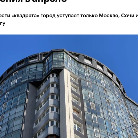
сти «квадрата» город уступает только Москве, Сочи и
гу