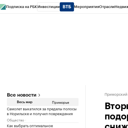
Подписка на РБК
Инвестиции
Мероприятия
Отрасли
Недви
РБК Курсы
РБК Life
Тренды
Визионеры
Национальные проекты
Горо
Газета
Спецпроекты СПб
Конференции СПб
Спецпроекты
Проверк
Приморский
Все новости
Приморье
Весь мир
Втор
Самолет выкатился за пределы полосы
в Норильске и получил повреждения
подо
Общество
Как выбрать оптимальное
сниж