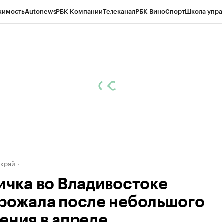
жимость
Autonews
РБК Компании
Телеканал
РБК Вино
Спорт
Школа упра
д
Стиль
Крипто
РБК Бизнес-среда
Дискуссионный клуб
Исследования
К
а контрагентов
Политика
Экономика
Бизнес
Технологии и медиа
Фина
 край
ичка во Владивостоке
рожала после небольшого
ения в апреле