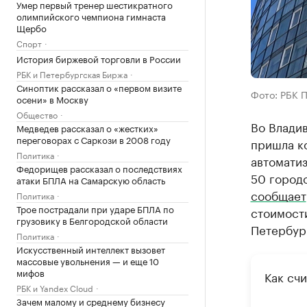
Умер первый тренер шестикратного
олимпийского чемпиона гимнаста
Щербо
Спорт
История биржевой торговли в России
РБК и Петербургская Биржа
Синоптик рассказал о «первом визите
Фото: РБК 
осени» в Москву
Общество
Во Владив
Медведев рассказал о «жестких»
переговорах с Саркози в 2008 году
пришла ко
Политика
автомати
Федорищев рассказал о последствиях
50 город
атаки БПЛА на Самарскую область
сообщает
Политика
Трое пострадали при ударе БПЛА по
стоимости
грузовику в Белгородской области
Петербур
Политика
Искусственный интеллект вызовет
массовые увольнения — и еще 10
мифов
Как счи
РБК и Yandex Cloud
Зачем малому и среднему бизнесу