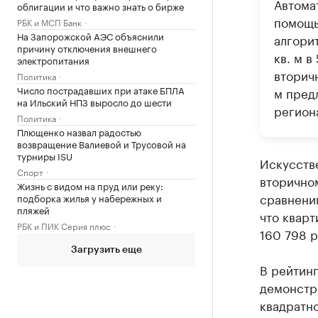
Автома
облигации и что важно знать о бирже
помощь
РБК и МСП Банк
На Запорожской АЭС объяснили
алгори
причину отключения внешнего
кв. м 
электропитания
вторич
Политика
Число пострадавших при атаке БПЛА
м пред
на Ильский НПЗ выросло до шести
региона
Политика
Плющенко назвал радостью
возвращение Валиевой и Трусовой на
турниры ISU
Искусств
Спорт
вторичном
Жизнь с видом на пруд или реку:
сравнени
подборка жилья у набережных и
пляжей
что кварт
РБК и ПИК Серия плюс
160 798 р
Загрузить еще
В рейтинг
демонстри
квадратно