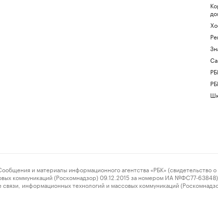
Ко
до
Хо
Ре
Зн
Са
РБ
РБ
Шк
ения и материалы информационного агентства «РБК» (свидетельство о 
овых коммуникаций (Роскомнадзор) 09.12.2015 за номером ИА №ФС77-63848) 
 связи, информационных технологий и массовых коммуникаций (Роскомнадз