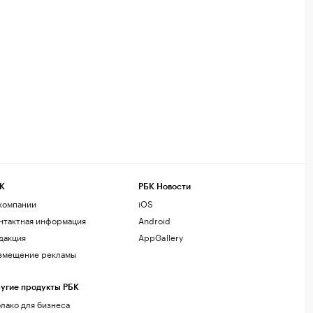
К
РБК Новости
компании
iOS
нтактная информация
Android
дакция
AppGallery
змещение рекламы
угие продукты РБК
лако для бизнеса