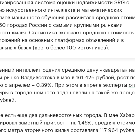
тизированная система оценки недвижимости SRG с
ю искусственного интеллекта и математических
тмов машинного обучения рассчитала среднюю стоим
в 50 городах России с самыми крупными рынками
ного жилья. Статистика включает среднюю стоимость 1
ложений на основных платформах объявлений и в
льных базах (всего более 100 источников).
енный интеллект оценил среднюю цену «квадрата» на
 рынке Владивостока в мае в 161 426 рублей, рост п
ю с апрелем – 0,39%. При этом в апреле эксперты
от
иры в городе немного подешевели на такой же проце
ублей.
е есть еще два дальневосточных города. В мае Хаба
ровал заметный прирост – на 1,45%, средняя стоимо
го метра вторичного жилья составляла 117 964 рубля