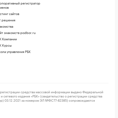
рпоративный регистратор
менов
стинг сайтов
г.решения
акомства
йт знакомств podbor.ru
К Компании
К Курсы
ола управления РБК
регистрации средства массовой информации выдано Федеральной
и сетевого издания «РБК» (свидетельство о регистрации средства
ор) 03.12.2021 за номером ЭЛ №ФС77-82385) сопровождаются