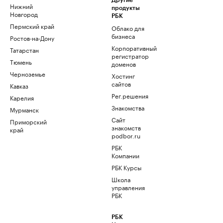
Другие
Нижний
продукты
Новгород
РБК
Пермский край
Облако для
бизнеса
Ростов-на-Дону
Корпоративный
Татарстан
регистратор
Тюмень
доменов
Черноземье
Хостинг
сайтов
Кавказ
Рег.решения
Карелия
Знакомства
Мурманск
Сайт
Приморский
знакомств
край
podbor.ru
РБК
Компании
РБК Курсы
Школа
управления
РБК
РБК