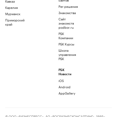
Кавказ
Рег.решения
Карелия
Знакомства
Мурманск
Сайт
Приморский
знакомств
край
podbor.ru
РБК
Компании
РБК Курсы
Школа
управления
РБК
РБК
Новости
iOS
Android
AppGallery
© ООО «БИЗНЕСПРЕСС», АО «РОСБИЗНЕСКОНСАЛТИНГ», 1995–