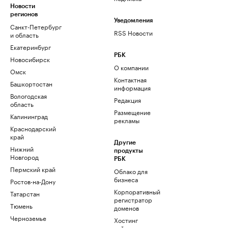
Новости
регионов
Уведомления
Санкт-Петербург
RSS Новости
и область
Екатеринбург
РБК
Новосибирск
О компании
Омск
Контактная
Башкортостан
информация
Вологодская
Редакция
область
Размещение
Калининград
рекламы
Краснодарский
край
Другие
Нижний
продукты
Новгород
РБК
Пермский край
Облако для
бизнеса
Ростов-на-Дону
Корпоративный
Татарстан
регистратор
Тюмень
доменов
Черноземье
Хостинг
сайтов