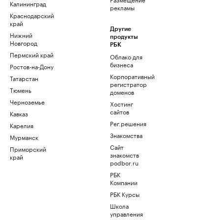
Калининград
рекламы
Краснодарский
край
Другие
Нижний
продукты
Новгород
РБК
Пермский край
Облако для
бизнеса
Ростов-на-Дону
Корпоративный
Татарстан
регистратор
Тюмень
доменов
Черноземье
Хостинг
сайтов
Кавказ
Рег.решения
Карелия
Знакомства
Мурманск
Сайт
Приморский
знакомств
край
podbor.ru
РБК
Компании
РБК Курсы
Школа
управления