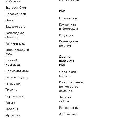
и область
Екатеринбург
РБК
Новосибирск
О компании
Омск
Контактная
Башкортостан
информация
Вологодская
Редакция
область
Размещение
Калининград
рекламы
Краснодарский
край
Другие
Нижний
продукты
Новгород
РБК
Пермский край
Облако для
бизнеса
Ростов-на-Дону
Корпоративный
Татарстан
регистратор
Тюмень
доменов
Черноземье
Хостинг
сайтов
Кавказ
Рег.решения
Карелия
Знакомства
Мурманск