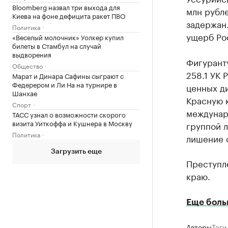
Bloomberg назвал три выхода для
млн рубле
Киева на фоне дефицита ракет ПВО
задержан
Политика
ущерб Ро
«Веселый молочник» Уолкер купил
билеты в Стамбул на случай
выдворения
Фигуранту
Общество
258.1 УК 
Марат и Динара Сафины сыграют с
Федерером и Ли На на турнире в
ценных д
Шанхае
Красную 
Спорт
междунар
ТАСС узнал о возможности скорого
визита Уиткоффа и Кушнера в Москву
группой л
Политика
лишение с
Загрузить еще
Преступл
краю.
Еще боль
Авторы
Теги