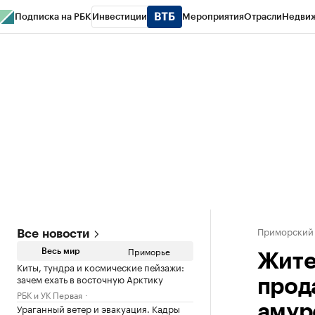
Подписка на РБК
Инвестиции
Мероприятия
Отрасли
Недви
РБК Курсы
РБК Life
Тренды
Визионеры
Национальные проекты
Горо
Газета
Спецпроекты СПб
Конференции СПб
Спецпроекты
Проверк
Приморский
Все новости
Приморье
Весь мир
Жите
Киты, тундра и космические пейзажи:
зачем ехать в восточную Арктику
прод
РБК и УК Первая
Ураганный ветер и эвакуация. Кадры
амур