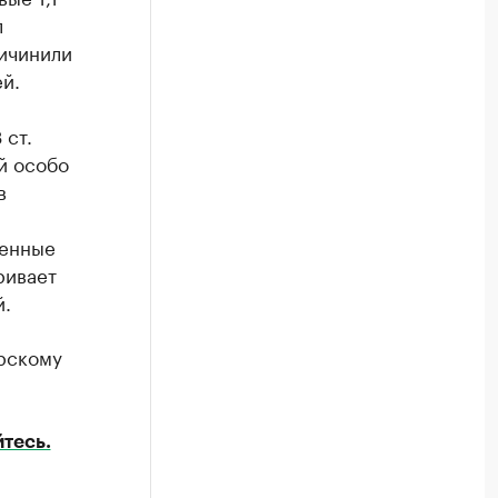
л
ичинили
й.
 ст.
й особо
в
шенные
ривает
й.
рскому
тесь.