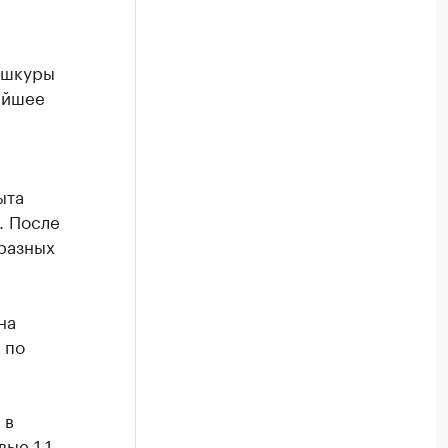
 шкуры
айшее
ыта
. После
 разных
на
 по
 в
ые 1,1