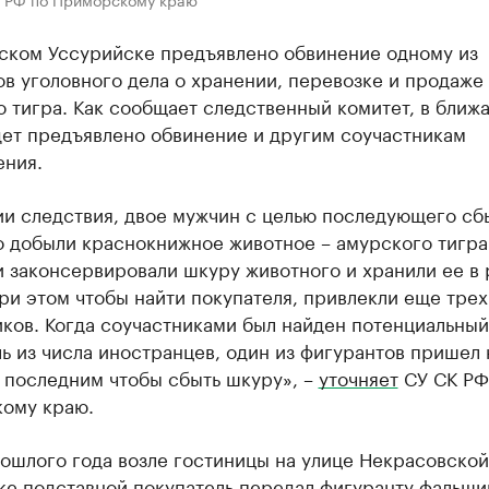
ском Уссурийске предъявлено обвинение одному из
в уголовного дела о хранении, перевозке и продаже
 тигра. Как сообщает следственный комитет, в ближ
дет предъявлено обвинение и другим соучастникам
ения.
ии следствия, двое мужчин с целью последующего сб
о добыли краснокнижное животное – амурского тигра
и законсервировали шкуру животного и хранили ее в
ри этом чтобы найти покупателя, привлекли еще трех
ков. Когда соучастниками был найден потенциальный
ь из числа иностранцев, один из фигурантов пришел 
 последним чтобы сбыть шкуру», –
уточняет
СУ СК РФ
ому краю.
ошлого года возле гостиницы на улице Некрасовской
е подставной покупатель передал фигуранту фальшив