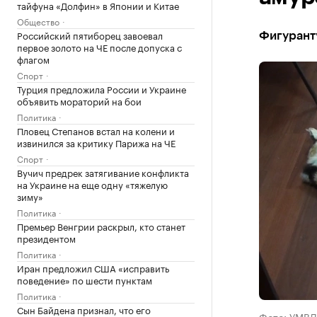
тайфуна «Долфин» в Японии и Китае
Общество
Российский пятиборец завоевал
Фигуранту
первое золото на ЧЕ после допуска с
флагом
Спорт
Турция предложила России и Украине
объявить мораторий на бои
Политика
Пловец Степанов встал на колени и
извинился за критику Парижа на ЧЕ
Спорт
Вучич предрек затягивание конфликта
на Украине на еще одну «тяжелую
зиму»
Политика
Премьер Венгрии раскрыл, кто станет
президентом
Политика
Иран предложил США «исправить
поведение» по шести пунктам
Политика
Сын Байдена признал, что его
Фото: УМВД