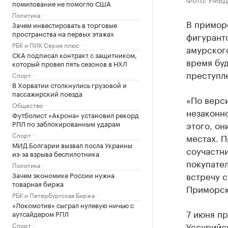
помилование не помогло США
Политика
В примор
Зачем инвестировать в торговые
пространства на первых этажах
фигуранто
РБК и ПИК Серия плюс
амурского
СКА подписал контракт с защитником,
время бу
который провел пять сезонов в НХЛ
преступл
Спорт
В Хорватии столкнулись грузовой и
пассажирский поезда
«По верс
Общество
незаконн
Футболист «Акрона» установил рекорд
РПЛ по заблокированным ударам
этого, он
Спорт
местах. П
МИД Болгарии вызвал посла Украины
соучастни
из-за взрыва беспилотника
покупател
Политика
встречу с
Зачем экономике России нужна
товарная биржа
Приморск
РБК и Петербургская Биржа
«Локомотив» сыграл нулевую ничью с
7 июня пр
аутсайдером РПЛ
Уссурийск
Спорт