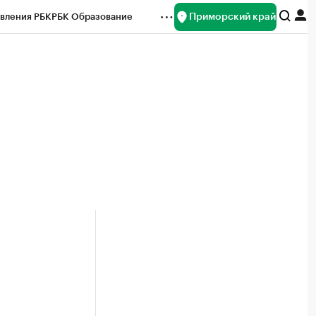
Приморский край
вления РБК
РБК Образование
редитные рейтинги
Франшизы
нсы
Рынок наличной валюты