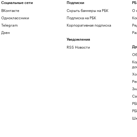
Социальные сети
Подписки
РБ
ВКонтакте
Скрыть баннеры на РБК
О 
Одноклассники
Подписка на РБК
Ко
Telegram
Корпоративная подписка
Ре
Дзен
Ра
Уведомления
RSS Новости
Др
Об
Ко
до
Хо
Ре
Зн
Са
РБ
РБ
Шк