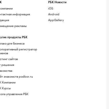
К
РБК Новости
компании
iOS
нтактная информация
Android
дакция
AppGallery
змещение рекламы
угие продукты РБК
лако для бизнеса
рпоративный регистратор
менов
стинг сайтов
г.решения
акомства
йт знакомств podbor.ru
К Компании
К Курсы
ола управления РБК