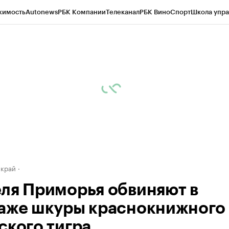
жимость
Autonews
РБК Компании
Телеканал
РБК Вино
Спорт
Школа упра
д
Стиль
Крипто
РБК Бизнес-среда
Дискуссионный клуб
Исследования
К
а контрагентов
Политика
Экономика
Бизнес
Технологии и медиа
Фина
 край
ля Приморья обвиняют в
аже шкуры краснокнижного
ского тигра