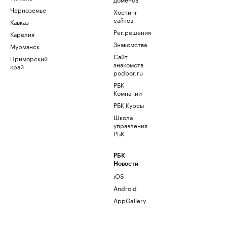
Черноземье
Хостинг
сайтов
Кавказ
Рег.решения
Карелия
Знакомства
Мурманск
Сайт
Приморский
знакомств
край
podbor.ru
РБК
Компании
РБК Курсы
Школа
управления
РБК
РБК
Новости
iOS
Android
AppGallery