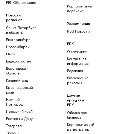
РБК Образование
Корпоративная
подписка
Новости
регионов
Уведомления
Санкт-Петербург
RSS Новости
и область
Екатеринбург
РБК
Новосибирск
О компании
Омск
Контактная
Башкортостан
информация
Вологодская
Редакция
область
Размещение
Калининград
рекламы
Краснодарский
край
Другие
Нижний
продукты
Новгород
РБК
Пермский край
Облако для
бизнеса
Ростов-на-Дону
Корпоративный
Татарстан
регистратор
Тюмень
доменов