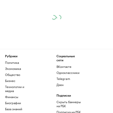
Рубрики
Социальные
сети
Политика
ВКонтакте
Экономика
Одноклассники
Общество
Telegram
Бизнес
Дзен
Технологии и
медиа
Финансы
Подписки
Скрыть баннеры
Биографии
на РБК
База знаний
Подписка на РБК