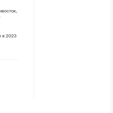
ивосток,
о
 в 2023