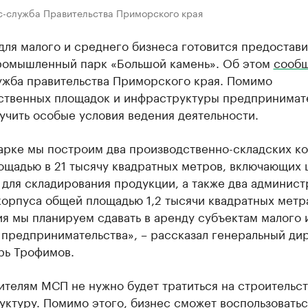
с-служба Правительства Приморского края
ля малого и среднего бизнеса готовится предостави
ромышленный парк «Большой камень». Об этом
сооб
ужба правительства Приморского края. Помимо
ственных площадок и инфраструктуры предпринимат
учить особые условия ведения деятельности.
арке мы построим два производственно-складских к
ощадью в 21 тысячу квадратных метров, включающих 
для складирования продукции, а также два админист
орпуса общей площадью 1,2 тысячи квадратных метра
я мы планируем сдавать в аренду субъектам малого 
 предпринимательства», – рассказал генеральный ди
рь Трофимов.
телям МСП не нужно будет тратиться на строительст
ктуру. Помимо этого, бизнес сможет воспользовать