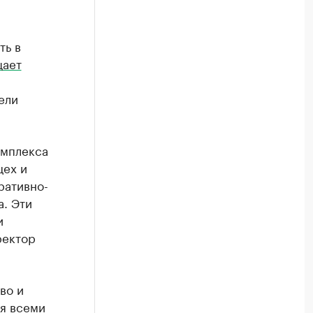
ть в
щает
ели
омплекса
цех и
ративно-
. Эти
и
ректор
во и
ся всеми