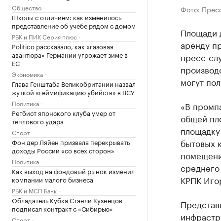
Общество
Фото: Прес
Школы с отличием: как изменилось
представление об учебе рядом с домом
Площади д
РБК и ПИК Серия плюс
аренду п
Politico рассказало, как «газовая
авантюра» Германии угрожает зиме в
пресс-сл
ЕС
производ
Экономика
могут пол
Глава Генштаба Великобритании назвал
жуткой «геймификацию убийств» в ВСУ
Политика
«В промп
Регбист японского клуба умер от
общей пл
теплового удара
площадку 
Спорт
бытовых к
Фон дер Ляйен призвала перекрывать
доходы России «со всех сторон»
помещени
Политика
среднего
Как выход на фондовый рынок изменил
КРПК Иго
компании малого бизнеса
РБК и МСП Банк
Обладатель Кубка Стэнли Кузнецов
Представи
подписал контракт с «Сибирью»
инфрастру
Спорт