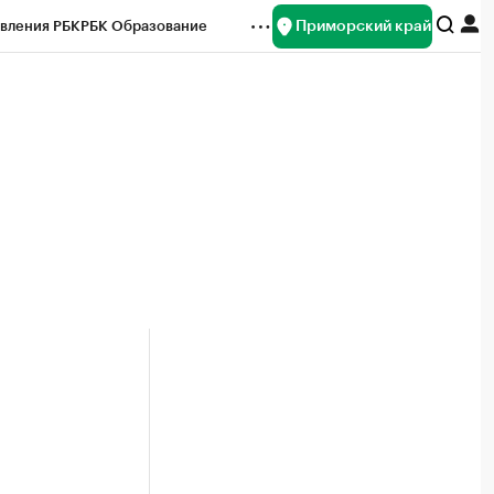
Приморский край
вления РБК
РБК Образование
редитные рейтинги
Франшизы
нсы
Рынок наличной валюты