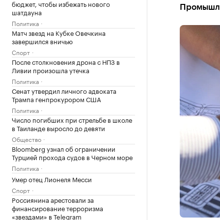
бюджет, чтобы избежать нового
Промышле
шатдауна
Политика
Матч звезд на Кубке Овечкина
завершился вничью
Спорт
После столкновения дрона с НПЗ в
Ливии произошла утечка
Политика
Сенат утвердил личного адвоката
Трампа генпрокурором США
Политика
Число погибших при стрельбе в школе
в Таиланде выросло до девяти
Общество
Bloomberg узнал об ограничении
Турцией прохода судов в Черном море
Политика
Умер отец Лионеля Месси
Спорт
Россиянина арестовали за
финансирование терроризма
«звездами» в Telegram