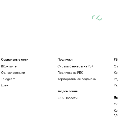
Социальные сети
Подписки
РБ
ВКонтакте
Скрыть баннеры на РБК
О 
Одноклассники
Подписка на РБК
Ко
Telegram
Корпоративная подписка
Ре
Дзен
Ра
Уведомления
RSS Новости
Др
Об
Ко
до