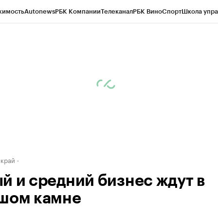
жимость
Autonews
РБК Компании
Телеканал
РБК Вино
Спорт
Школа упра
д
Стиль
Крипто
РБК Бизнес-среда
Дискуссионный клуб
Исследования
К
а контрагентов
Политика
Экономика
Бизнес
Технологии и медиа
Фина
 край
й и средний бизнес ждут в
шом камне