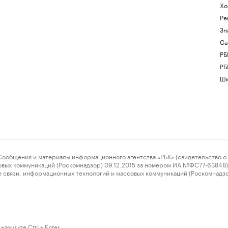
Хо
Ре
Зн
Са
РБ
РБ
Шк
ения и материалы информационного агентства «РБК» (свидетельство о 
овых коммуникаций (Роскомнадзор) 09.12.2015 за номером ИА №ФС77-63848) 
 связи, информационных технологий и массовых коммуникаций (Роскомнадз
нажмите Ctrl + Enter