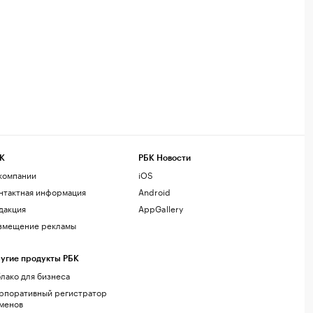
К
РБК Новости
компании
iOS
нтактная информация
Android
дакция
AppGallery
змещение рекламы
угие продукты РБК
лако для бизнеса
рпоративный регистратор
менов