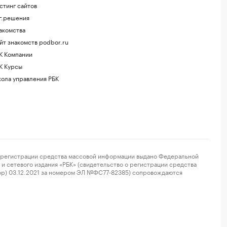
стинг сайтов
г.решения
акомства
йт знакомств podbor.ru
К Компании
К Курсы
ола управления РБК
регистрации средства массовой информации выдано Федеральной
и сетевого издания «РБК» (свидетельство о регистрации средства
ор) 03.12.2021 за номером ЭЛ №ФС77-82385) сопровождаются