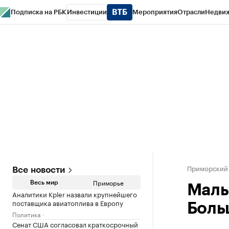
Подписка на РБК
Инвестиции
Мероприятия
Отрасли
Недви
РБК Курсы
РБК Life
Тренды
Визионеры
Национальные проекты
Горо
Газета
Спецпроекты СПб
Конференции СПб
Спецпроекты
Проверк
Приморский
Все новости
Приморье
Весь мир
Малы
Аналитики Kpler назвали крупнейшего
поставщика авиатоплива в Европу
Боль
Политика
Сенат США согласовал краткосрочный