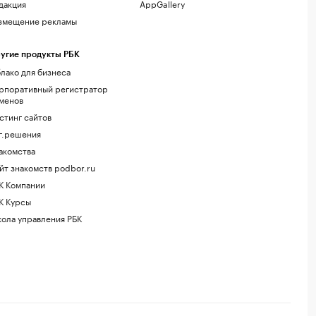
дакция
AppGallery
змещение рекламы
угие продукты РБК
лако для бизнеса
рпоративный регистратор
менов
стинг сайтов
г.решения
акомства
йт знакомств podbor.ru
К Компании
К Курсы
ола управления РБК