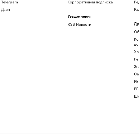
Telegram
Корпоративная подписка
Ре
Дзен
Ра
Уведомления
RSS Новости
Др
Об
Ко
до
Хо
Ре
Зн
Са
РБ
РБ
Шк