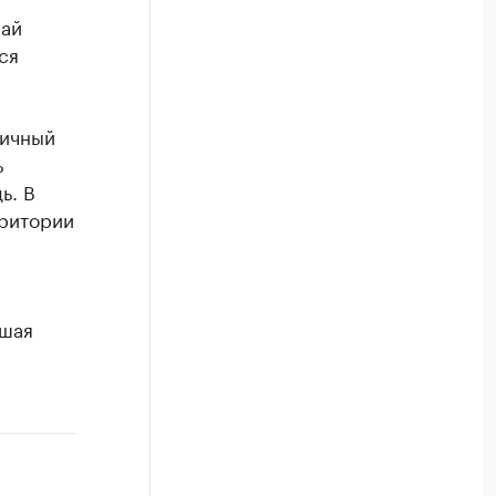
рай
ся
ничный
ь
ь. В
рритории
ошая