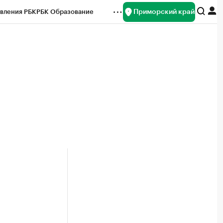
Приморский край
вления РБК
РБК Образование
редитные рейтинги
Франшизы
нсы
Рынок наличной валюты