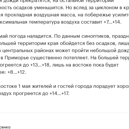
ость осадков уменьшится. Но вслед за циклоном в к
я прохладная воздушная масса, на побережье усилит
ксимальная температура воздуха составит +7…+14.
май погода наладится. По данным синоптиков, празд
ольшей территории края обойдется без осадков, лиш
в центральных районах может пройти небольшой дожд
ь в Приморье существенно потеплеет. На большей те
огреется до +13…+18, лишь на востоке пока будет
е: +8…+12.
остоке 1 мая жителей и гостей города порадует хор
оздух прогреется до +14…+17.
сенко