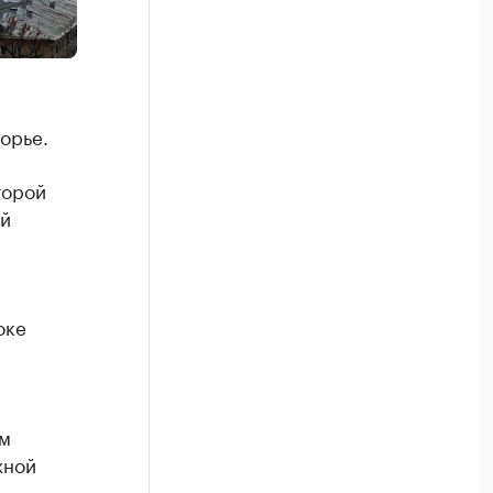
орье.
торой
ый
оке
ом
жной