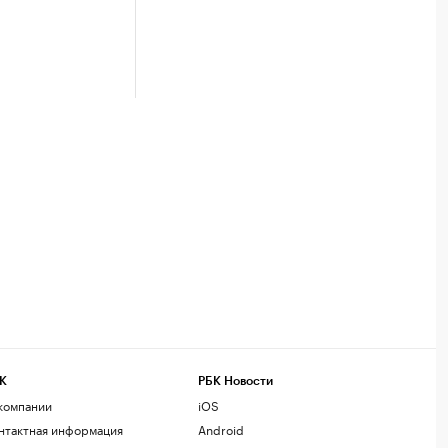
К
РБК Новости
компании
iOS
нтактная информация
Android