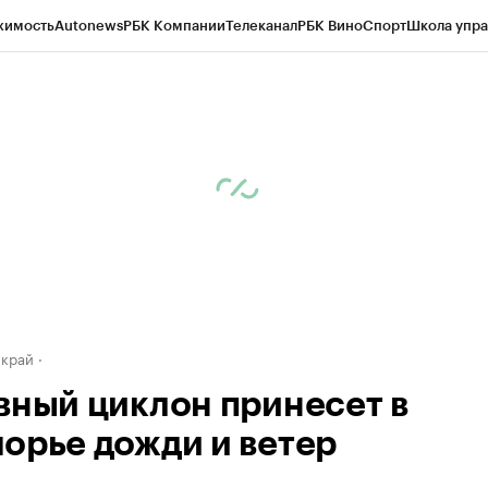
жимость
Autonews
РБК Компании
Телеканал
РБК Вино
Спорт
Школа упра
д
Стиль
Крипто
РБК Бизнес-среда
Дискуссионный клуб
Исследования
К
а контрагентов
Политика
Экономика
Бизнес
Технологии и медиа
Фина
 край
вный циклон принесет в
орье дожди и ветер