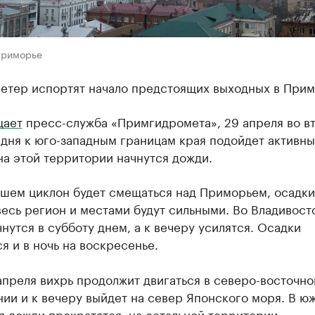
Приморье
ветер испортят начало предстоящих выходных в Прим
щает
пресс-служба «Примгидромета», 29 апреля во в
дня к юго-западным границам края подойдет активн
на этой территории начнутся дожди.
йшем циклон будет смещаться над Приморьем, осадки
есь регион и местами будут сильными. Во Владивост
нутся в субботу днем, а к вечеру усилятся. Осадки
я и в ночь на воскресенье.
преля вихрь продолжит двигаться в северо-восточн
ии и к вечеру выйдет на север Японского моря. В ю
я дожди прекратятся, на остальной территории