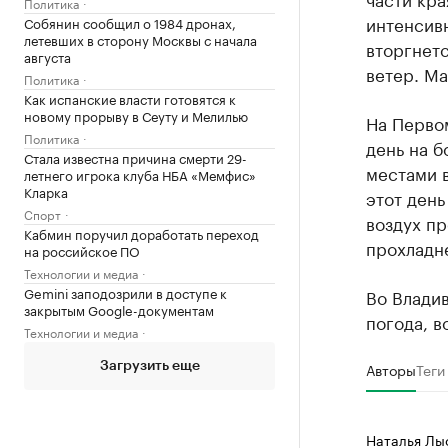
Политика
интенсивн
Собянин сообщил о 1984 дронах,
летевших в сторону Москвы с начала
вторгнетс
августа
ветер. Ма
Политика
Как испанские власти готовятся к
новому прорыву в Сеуту и Мелилью
На Перво
Политика
день на б
Стала известна причина смерти 29-
местами 
летнего игрока клуба НБА «Мемфис»
Кларка
этот ден
Спорт
воздух пр
Кабмин поручил доработать переход
прохладне
на российское ПО
Технологии и медиа
Gemini заподозрили в доступе к
Во Владив
закрытым Google-документам
погода, в
Технологии и медиа
Авторы
Теги
Загрузить еще
Наталья Лы