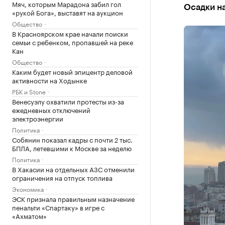
Мяч, которым Марадона забил гол
Осадки на
«рукой Бога», выставят на аукцион
Общество
В Красноярском крае начали поиски
семьи с ребенком, пропавшей на реке
Кан
Общество
Каким будет новый эпицентр деловой
активности на Ходынке
РБК и Stone
Венесуэлу охватили протесты из-за
ежедневных отключений
электроэнергии
Политика
Собянин показал кадры с почти 2 тыс.
БПЛА, летевшими к Москве за неделю
Политика
В Хакасии на отдельных АЗС отменили
ограничения на отпуск топлива
Экономика
ЭСК признала правильным назначение
пенальти «Спартаку» в игре с
«Ахматом»