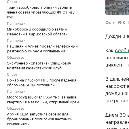
Спорт
Трамп возобновил попытки уволить
члена совета управляющих ФРС Лизу
Кук
Фото: РБК 
Политика
Минобороны сообщило о взятии
Ивановки в Харьковской области
Дожди и 
Политика
Пашинян и Алиев провели телефонный
Как
сооб
разговор о мирном соглашении
половине 
Общество
Экс-тренер «Спартака» Слишкович
циклон – 
возглавил казахстанский клуб
Спорт
В дальне
Пожар на Ильском НПЗ после падения
обломков БПЛА потушили
накроют в
Политика
дожди нач
Мосгорсуд взыскал ₽654 тыс. за залив
сохранятс
квартиры из-за кошки, открывшей кран
Общество
Днем 30 а
Армия США запустила сервис для
бронирования полигонов частными
направлен
компаниями
части кра