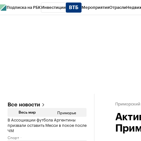
Подписка на РБК
Инвестиции
Мероприятия
Отрасли
Недви
РБК Курсы
РБК Life
Тренды
Визионеры
Национальные проекты
Горо
Газета
Спецпроекты СПб
Конференции СПб
Спецпроекты
Проверк
Приморский
Все новости
Приморье
Весь мир
Акти
В Ассоциации футбола Аргентины
призвали оставить Месси в покое после
Прим
ЧМ
Спорт