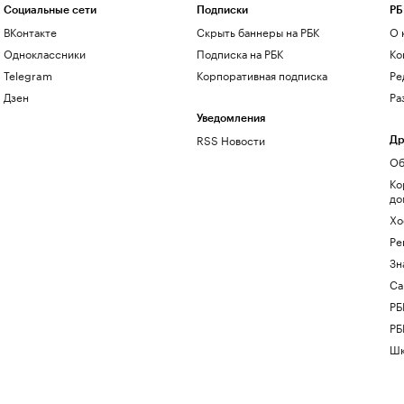
Социальные сети
Подписки
РБ
ВКонтакте
Скрыть баннеры на РБК
О 
Одноклассники
Подписка на РБК
Ко
Telegram
Корпоративная подписка
Ре
Дзен
Ра
Уведомления
RSS Новости
Др
Об
Ко
до
Хо
Ре
Зн
Са
РБ
РБ
Шк