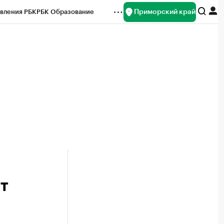
Приморский край
вления РБК
РБК Образование
редитные рейтинги
Франшизы
нсы
Рынок наличной валюты
т