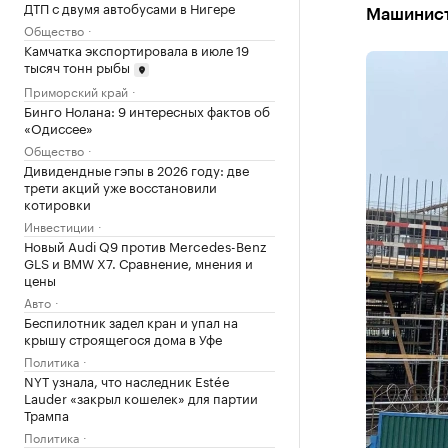
ДТП с двумя автобусами в Нигере
Машинисто
Общество
Камчатка экспортировала в июле 19
тысяч тонн рыбы
Приморский край
Бинго Нолана: 9 интересных фактов об
«Одиссее»
Общество
Дивидендные гэпы в 2026 году: две
трети акций уже восстановили
котировки
Инвестиции
Новый Audi Q9 против Mercedes-Benz
GLS и BMW X7. Сравнение, мнения и
цены
Авто
Беспилотник задел кран и упал на
крышу строящегося дома в Уфе
Политика
NYT узнала, что наследник Estée
Lauder «закрыл кошелек» для партии
Трампа
Политика