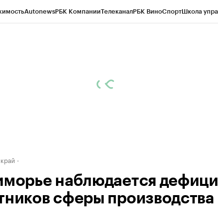
жимость
Autonews
РБК Компании
Телеканал
РБК Вино
Спорт
Школа упра
д
Стиль
Крипто
РБК Бизнес-среда
Дискуссионный клуб
Исследования
К
а контрагентов
Политика
Экономика
Бизнес
Технологии и медиа
Фина
 край
иморье наблюдается дефици
тников сферы производства