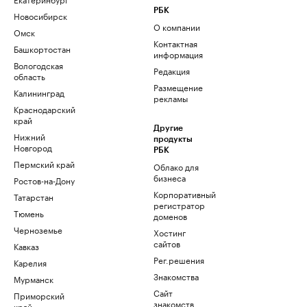
РБК
Новосибирск
О компании
Омск
Контактная
Башкортостан
информация
Вологодская
Редакция
область
Размещение
Калининград
рекламы
Краснодарский
край
Другие
Нижний
продукты
Новгород
РБК
Пермский край
Облако для
бизнеса
Ростов-на-Дону
Корпоративный
Татарстан
регистратор
Тюмень
доменов
Черноземье
Хостинг
сайтов
Кавказ
Рег.решения
Карелия
Знакомства
Мурманск
Сайт
Приморский
знакомств
край