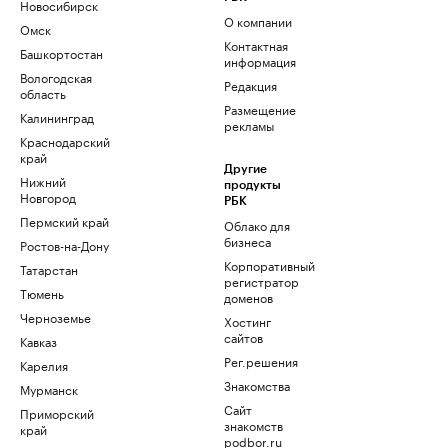
Новосибирск
О компании
Омск
Контактная
Башкортостан
информация
Вологодская
Редакция
область
Размещение
Калининград
рекламы
Краснодарский
край
Другие
Нижний
продукты
Новгород
РБК
Пермский край
Облако для
бизнеса
Ростов-на-Дону
Корпоративный
Татарстан
регистратор
Тюмень
доменов
Черноземье
Хостинг
сайтов
Кавказ
Рег.решения
Карелия
Знакомства
Мурманск
Сайт
Приморский
знакомств
край
podbor.ru