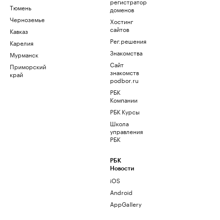
регистратор
Тюмень
доменов
Черноземье
Хостинг
сайтов
Кавказ
Рег.решения
Карелия
Знакомства
Мурманск
Сайт
Приморский
знакомств
край
podbor.ru
РБК
Компании
РБК Курсы
Школа
управления
РБК
РБК
Новости
iOS
Android
AppGallery