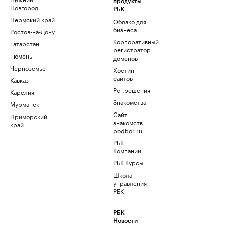
продукты
Новгород
РБК
Пермский край
Облако для
бизнеса
Ростов-на-Дону
Корпоративный
Татарстан
регистратор
Тюмень
доменов
Черноземье
Хостинг
сайтов
Кавказ
Рег.решения
Карелия
Знакомства
Мурманск
Сайт
Приморский
знакомств
край
podbor.ru
РБК
Компании
РБК Курсы
Школа
управления
РБК
РБК
Новости