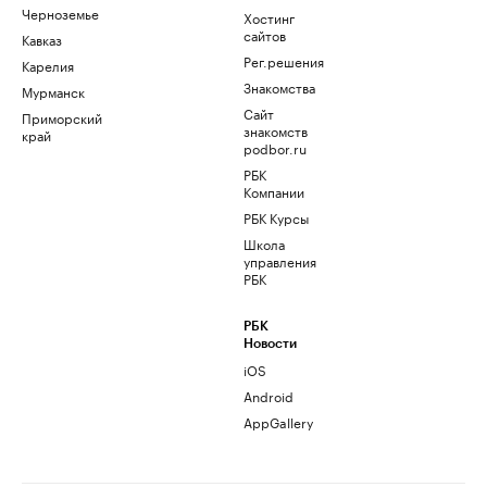
Черноземье
Хостинг
сайтов
Кавказ
Рег.решения
Карелия
Знакомства
Мурманск
Сайт
Приморский
знакомств
край
podbor.ru
РБК
Компании
РБК Курсы
Школа
управления
РБК
РБК
Новости
iOS
Android
AppGallery