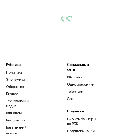
Рубрики
Социальные
сети
Политика
ВКонтакте
Экономика
Одноклассники
Общество
Telegram
Бизнес
Дзен
Технологии и
медиа
Финансы
Подписки
Скрыть баннеры
Биографии
на РБК
База знаний
Подписка на РБК
РБК Образование