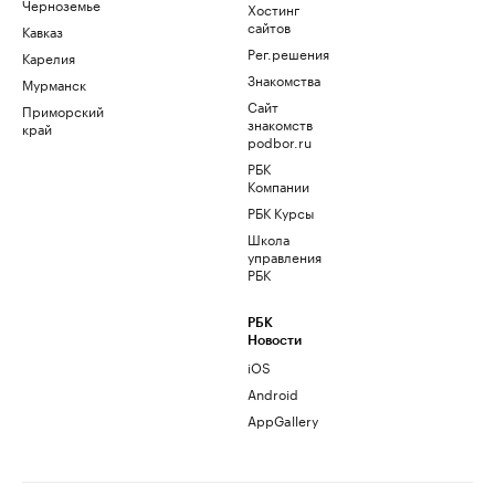
Черноземье
Хостинг
сайтов
Кавказ
Рег.решения
Карелия
Знакомства
Мурманск
Сайт
Приморский
знакомств
край
podbor.ru
РБК
Компании
РБК Курсы
Школа
управления
РБК
РБК
Новости
iOS
Android
AppGallery