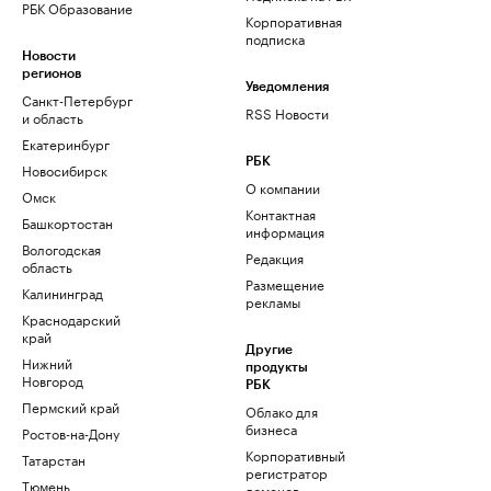
РБК Образование
Корпоративная
подписка
Новости
регионов
Уведомления
Санкт-Петербург
RSS Новости
и область
Екатеринбург
РБК
Новосибирск
О компании
Омск
Контактная
Башкортостан
информация
Вологодская
Редакция
область
Размещение
Калининград
рекламы
Краснодарский
край
Другие
Нижний
продукты
Новгород
РБК
Пермский край
Облако для
бизнеса
Ростов-на-Дону
Корпоративный
Татарстан
регистратор
Тюмень
доменов