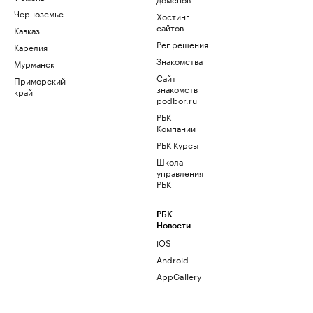
Черноземье
Хостинг
сайтов
Кавказ
Рег.решения
Карелия
Знакомства
Мурманск
Сайт
Приморский
знакомств
край
podbor.ru
РБК
Компании
РБК Курсы
Школа
управления
РБК
РБК
Новости
iOS
Android
AppGallery