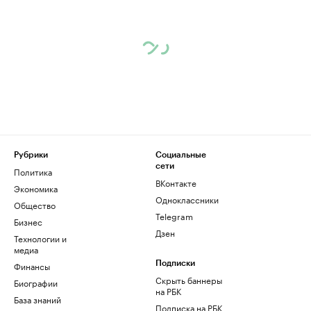
Рубрики
Социальные
сети
Политика
ВКонтакте
Экономика
Одноклассники
Общество
Telegram
Бизнес
Дзен
Технологии и
медиа
Финансы
Подписки
Скрыть баннеры
Биографии
на РБК
База знаний
Подписка на РБК