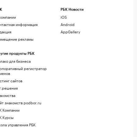
К
РБК Новости
компании
iOS
нтактная информация
Android
дакция
AppGallery
змещение рекламы
угие продукты РБК
лако для бизнеса
рпоративный регистратор
менов
стинг сайтов
г.решения
акомства
йт знакомств podbor.ru
К Компании
К Курсы
ола управления РБК