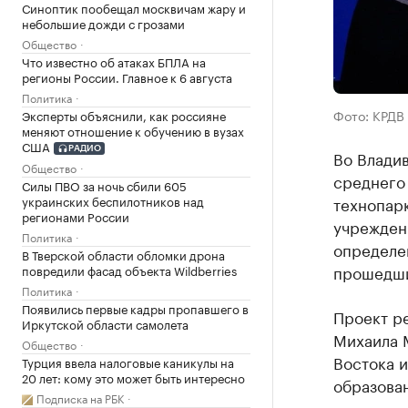
Синоптик пообещал москвичам жару и
небольшие дожди с грозами
Общество
Что известно об атаках БПЛА на
регионы России. Главное к 6 августа
Политика
Фото: КРДВ
Эксперты объяснили, как россияне
меняют отношение к обучению в вузах
США
РАДИО
Во Влади
Общество
среднего
Силы ПВО за ночь сбили 605
технопарк
украинских беспилотников над
регионами России
учреждени
Политика
определе
В Тверской области обломки дрона
прошедши
повредили фасад объекта Wildberries
Политика
Появились первые кадры пропавшего в
Проект р
Иркутской области самолета
Михаила 
Общество
Востока и
Турция ввела налоговые каникулы на
20 лет: кому это может быть интересно
образован
Подписка на РБК