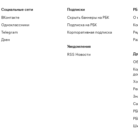
Социальные сети
Подписки
РБ
ВКонтакте
Скрыть баннеры на РБК
О 
Одноклассники
Подписка на РБК
Ко
Telegram
Корпоративная подписка
Ре
Дзен
Ра
Уведомления
RSS Новости
Др
Об
Ко
до
Хо
Ре
Зн
Са
РБ
РБ
Шк