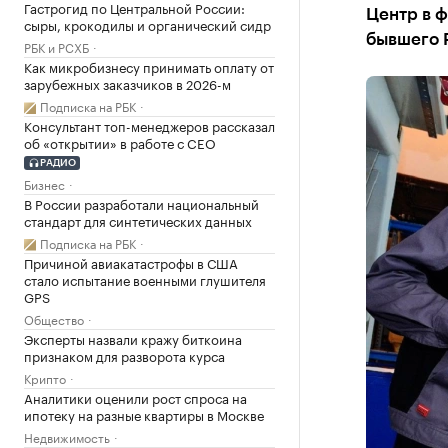
Гастрогид по Центральной России:
Центр в 
сыры, крокодилы и органический сидр
бывшего 
РБК и РСХБ
Как микробизнесу принимать оплату от
зарубежных заказчиков в 2026-м
Подписка на РБК
Консультант топ-менеджеров рассказал
об «открытии» в работе с CEO
РАДИО
Бизнес
В России разработали национальный
стандарт для синтетических данных
Подписка на РБК
Причиной авиакатастрофы в США
стало испытание военными глушителя
GPS
Общество
Эксперты назвали кражу биткоина
признаком для разворота курса
Крипто
Аналитики оценили рост спроса на
ипотеку на разные квартиры в Москве
Недвижимость