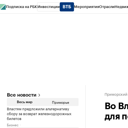
Подписка на РБК
Инвестиции
Мероприятия
Отрасли
Недви
РБК Курсы
РБК Life
Тренды
Визионеры
Национальные проекты
Горо
Газета
Спецпроекты СПб
Конференции СПб
Спецпроекты
Проверк
Приморский
Все новости
Приморье
Весь мир
Во В
Властям предложили альтернативу
сбору за возврат железнодорожных
для 
билетов
Бизнес