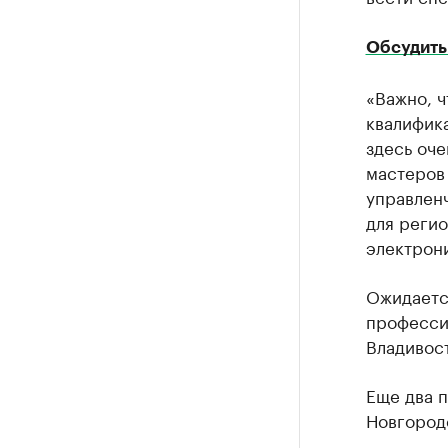
Обсудить
«Важно, 
квалифик
здесь оче
мастеров 
управлен
для регио
электрони
Ожидаетс
професси
Владивост
Еще два 
Новгороде