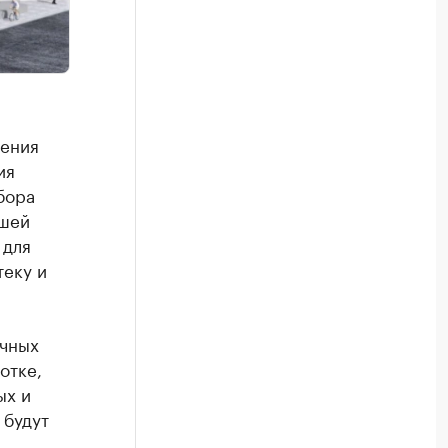
шения
ия
бора
ышей
 для
теку и
очных
отке,
ых и
 будут