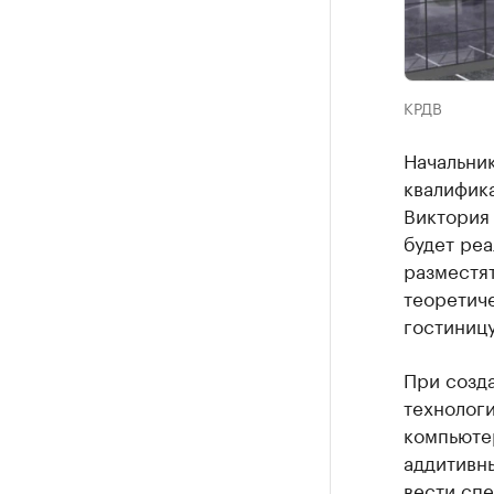
КРДВ
Начальни
квалифик
Виктория
будет ре
разместя
теоретиче
гостиниц
При созд
технологи
компьюте
аддитивны
вести спе