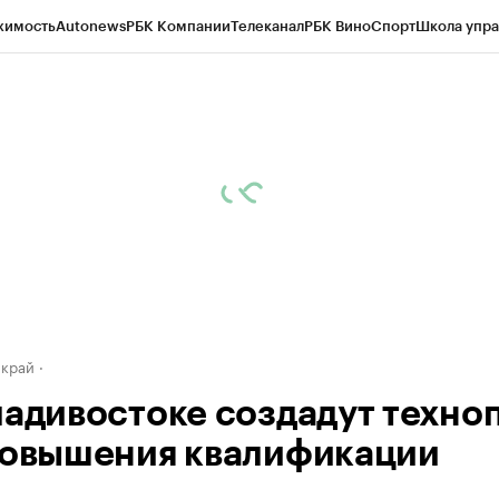
жимость
Autonews
РБК Компании
Телеканал
РБК Вино
Спорт
Школа упра
д
Стиль
Крипто
РБК Бизнес-среда
Дискуссионный клуб
Исследования
К
а контрагентов
Политика
Экономика
Бизнес
Технологии и медиа
Фина
 край
ладивостоке создадут техно
повышения квалификации