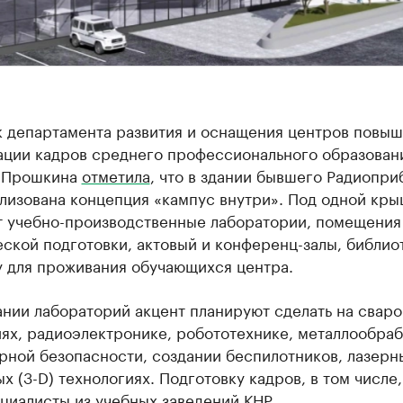
к департамента развития и оснащения центров повы
ации кадров среднего профессионального образован
 Прошкина
отметила
, что в здании бывшего Радиопри
ализована концепция «кампус внутри». Под одной кр
т учебно-производственные лаборатории, помещения
ской подготовки, актовый и конференц-залы, библио
у для проживания обучающихся центра.
ании лабораторий акцент планируют сделать на свар
ях, радиоэлектронике, робототехнике, металлообраб
рной безопасности, создании беспилотников, лазерн
х (3-D) технологиях. Подготовку кадров, в том числе,
циалисты из учебных заведений КНР.