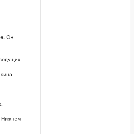
е. Он
 ведущих
кина.
.
в Нижнем