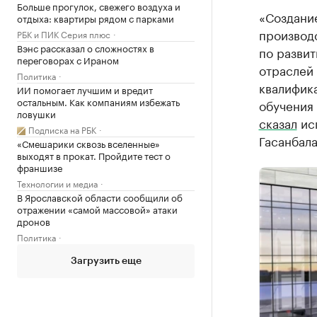
Больше прогулок, свежего воздуха и
«Создани
отдыха: квартиры рядом с парками
производ
РБК и ПИК Серия плюс
Вэнс рассказал о сложностях в
по развит
переговорах с Ираном
отраслей
Политика
квалифик
ИИ помогает лучшим и вредит
остальным. Как компаниям избежать
обучения 
ловушки
сказал
исп
Подписка на РБК
Гасанбала
«Смешарики сквозь вселенные»
выходят в прокат. Пройдите тест о
франшизе
Технологии и медиа
В Ярославской области сообщили об
отражении «самой массовой» атаки
дронов
Политика
Загрузить еще