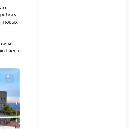
сте
 работу
и новых
циям», –
ию Гасан