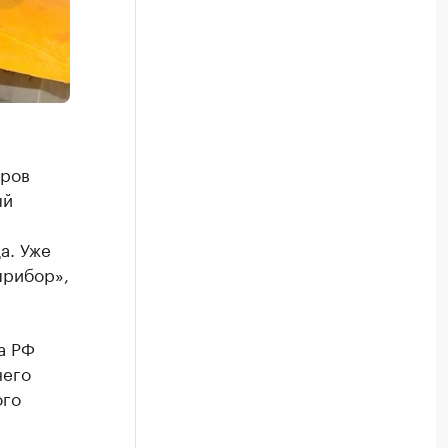
дров
ый
а. Уже
прибор»,
а РФ
него
ого