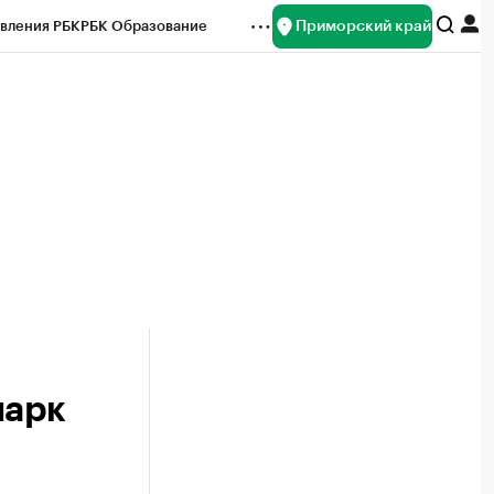
Приморский край
вления РБК
РБК Образование
редитные рейтинги
Франшизы
нсы
Рынок наличной валюты
парк