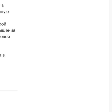
 в
иную
кой
вышения
повой
 в