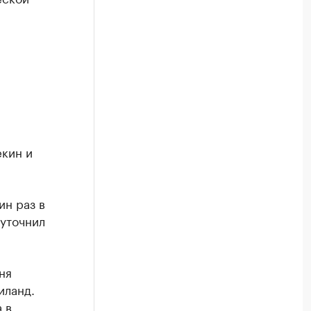
екин и
ин раз в
 уточнил
ня
иланд.
 в