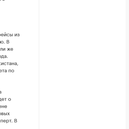
рейсы из
ю. В
ли же
ода.
кистана,
ета по
з
дет о
ене
овых
перт. В