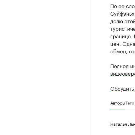
По ее сло
Суйфэньхэ
долю этой
туристич
границе.
цен. Одна
обмен, ст
Полное и
видеовер
Обсудить
Авторы
Теги
Наталья Лы