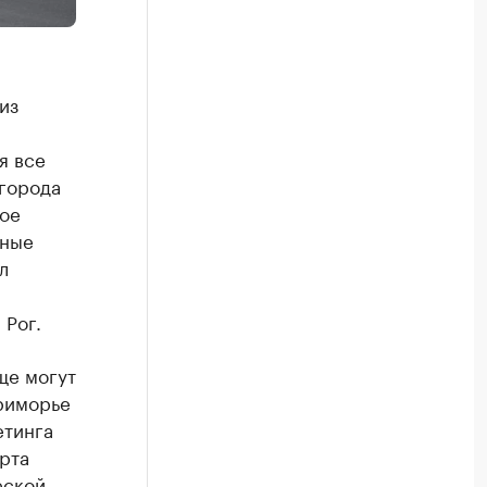
из
я все
 города
кое
ьные
л
 Рог.
ще могут
риморье
етинга
рта
еской