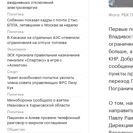
ежедневных отключений
электроэнергии
Политика
Фото: РБК 
Собянин показал кадры с почти 2 тыс.
БПЛА, летевшими к Москве за неделю
Первые п
Политика
Владивост
В Хакасии на отдельных АЗС отменили
ограничения на отпуск топлива
ограниче
Экономика
больше, а
ЭСК признала правильным назначение
КНР. Добр
пенальти «Спартаку» в игре с
«Ахматом»
сообщени
Спорт
пункты пр
Трамп возобновил попытки уволить
переход П
члена совета управляющих ФРС Лизу
Пограничн
Кук
Политика
Минобороны сообщило о взятии
О том, на
Ивановки в Харьковской области
направит
Политика
Павлу Раи
Пашинян и Алиев провели телефонный
разговор о мирном соглашении
Дирекции
Общество
Владивос