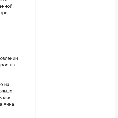
енной
ора,
 –
новлении
рос на
о на
больше
ьцзи:
ла Анна