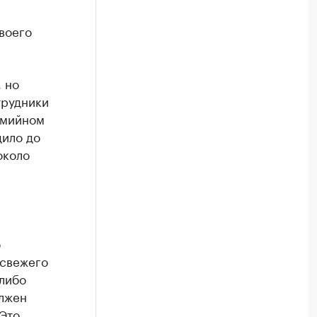
и
воего
 но
трудники
емийном
дило до
около
о
 свежего
 либо
олжен
 Это