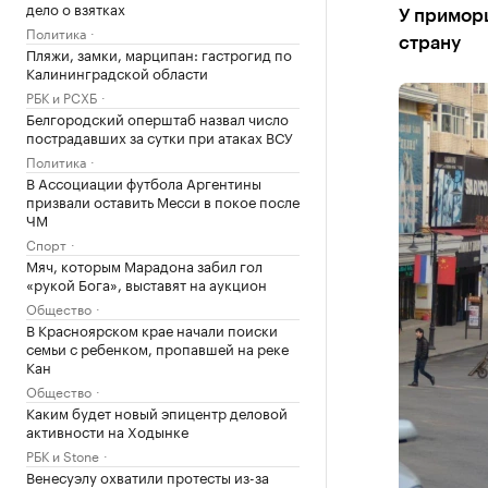
дело о взятках
У примор
Политика
страну
Пляжи, замки, марципан: гастрогид по
Калининградской области
РБК и РСХБ
Белгородский оперштаб назвал число
пострадавших за сутки при атаках ВСУ
Политика
В Ассоциации футбола Аргентины
призвали оставить Месси в покое после
ЧМ
Спорт
Мяч, которым Марадона забил гол
«рукой Бога», выставят на аукцион
Общество
В Красноярском крае начали поиски
семьи с ребенком, пропавшей на реке
Кан
Общество
Каким будет новый эпицентр деловой
активности на Ходынке
РБК и Stone
Венесуэлу охватили протесты из-за