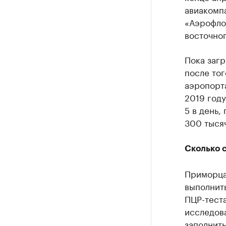
авиакомпа
«Аэрофлот
восточног
Пока загр
после тог
аэропорт
2019 году
5 в день,
300 тысяч
Сколько 
Приморца
выполнить
ПЦР-теста
исследова
заполнить