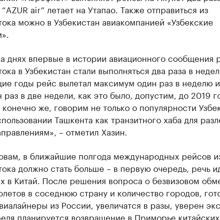
 “AZUR air” летает на Утапао. Также отправиться из
тока можно в Узбекистан авиакомпанией «Узбекские
».
на днях впервые в истории авиационного сообщения 
ока в Узбекистан стали выполняться два раза в недел
ие годы рейс вылетал максимум один раз в неделю и
 раз в две недели, как это было, допустим, до 2019 г
 конечно же, говорим не только о популярности Узбе
спользовании Ташкента как транзитного хаба для разл
правлениям», – отметил Хазин.
ловам, в ближайшие полгода международных рейсов и
ока должно стать больше – в первую очередь, речь и
х в Китай. После решения вопроса о безвизовом обм
олетов в соседнюю страну и количество городов, гот
виалайнеры из России, увеличатся в разы, уверен экс
реля планируется возвращение в Приморье китайских