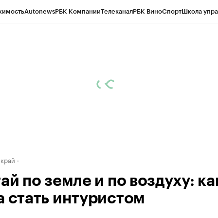
жимость
Autonews
РБК Компании
Телеканал
РБК Вино
Спорт
Школа упра
д
Стиль
Крипто
РБК Бизнес-среда
Дискуссионный клуб
Исследования
К
а контрагентов
Политика
Экономика
Бизнес
Технологии и медиа
Фина
 край
ай по земле и по воздуху: ка
а стать интуристом