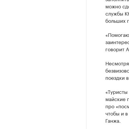
можно сд
службы К
больших п
«Помогают
заинтерес
говорит А
Несмотря
безвизов
поездки в
«Туристы 
майские п
про «посм
чтобы и в
Ганжа.