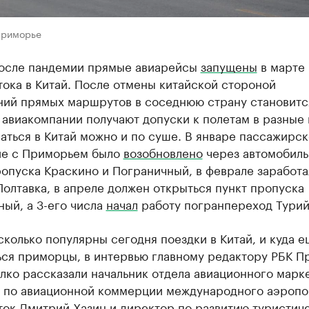
Приморье
осле пандемии прямые авиарейсы
запущены
в марте 
ока в Китай. После отмены китайской стороной
ний прямых маршрутов в соседнюю страну становитс
 авиакомпании получают допуски к полетам в разные
аться в Китай можно и по суше. В январе пассажирс
е с Приморьем было
возобновлено
через автомобил
опуска Краскино и Пограничный, в феврале заработа
олтавка, в апреле должен открыться пункт пропуска
ый, а 3-его числа
начал
работу погранпереход Турий
сколько популярны сегодня поездки в Китай, и куда е
ься приморцы, в интервью главному редактору РБК П
лко рассказали начальник отдела авиационного марк
 по авиационной коммерции международного аэропо
ток Дмитрий Хазин и директор по развитию туристич