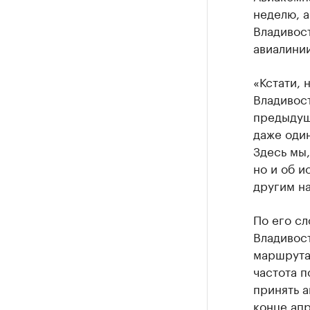
неделю, а
Владивос
авиалинии
«Кстати, 
Владивост
предыдущ
даже один
Здесь мы,
но и об и
другим на
По его с
Владивост
маршрута
частота п
принять а
конце ап