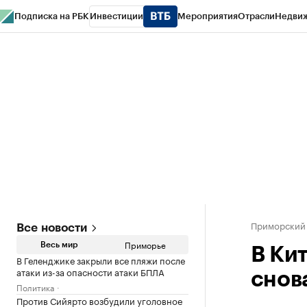
Подписка на РБК
Инвестиции
Мероприятия
Отрасли
Недви
РБК Курсы
РБК Life
Тренды
Визионеры
Национальные проекты
Горо
Газета
Спецпроекты СПб
Конференции СПб
Спецпроекты
Проверк
Приморский
Все новости
Приморье
Весь мир
В Кит
В Геленджике закрыли все пляжи после
атаки из-за опасности атаки БПЛА
снов
Политика
Против Сийярто возбудили уголовное