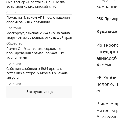
Экс-тренер «Спартака» Слишкович
компании 
возглавил казахстанский клуб
Спорт
Пожар на Ильском НПЗ после падения
РБК Примор
обломков БПЛА потушили
Политика
Куда мож
Мосгорсуд взыскал ₽654 тыс. за залив
квартиры из-за кошки, открывшей кран
Общество
Из аэропо
Армия США запустила сервис для
государст
бронирования полигонов частными
авиасообщ
компаниями
Политика
Харбин.
Собянин сообщил о 1984 дронах,
летевших в сторону Москвы с начала
«В Харбин
августа
неделю. В
Политика
он.
Загрузить еще
В числе 
жителям 
Авиакомпа