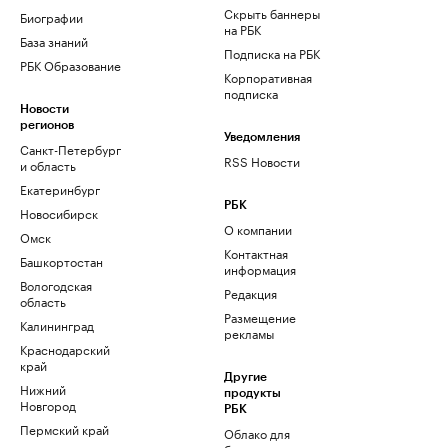
Скрыть баннеры
Биографии
на РБК
База знаний
Подписка на РБК
РБК Образование
Корпоративная
подписка
Новости
регионов
Уведомления
Санкт-Петербург
RSS Новости
и область
Екатеринбург
РБК
Новосибирск
О компании
Омск
Контактная
Башкортостан
информация
Вологодская
Редакция
область
Размещение
Калининград
рекламы
Краснодарский
край
Другие
Нижний
продукты
Новгород
РБК
Пермский край
Облако для