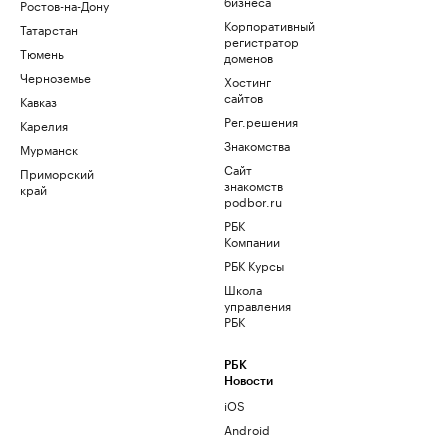
бизнеса
Ростов-на-Дону
Корпоративный
Татарстан
регистратор
Тюмень
доменов
Черноземье
Хостинг
сайтов
Кавказ
Рег.решения
Карелия
Знакомства
Мурманск
Сайт
Приморский
знакомств
край
podbor.ru
РБК
Компании
РБК Курсы
Школа
управления
РБК
РБК
Новости
iOS
Android