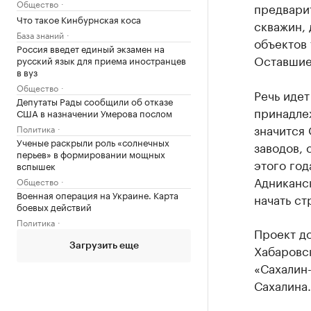
Общество
предварит
Что такое Кинбурнская коса
скважин,
База знаний
объектов 
Россия введет единый экзамен на
Оставшие
русский язык для приема иностранцев
в вуз
Общество
Речь иде
Депутаты Рады сообщили об отказе
принадле
США в назначении Умерова послом
значится 
Политика
Ученые раскрыли роль «солнечных
заводов, 
перьев» в формировании мощных
этого год
вспышек
Адниканск
Общество
Военная операция на Украине. Карта
начать ст
боевых действий
Политика
Проект до
Загрузить еще
Хабаровск
«Сахалин
Сахалина.