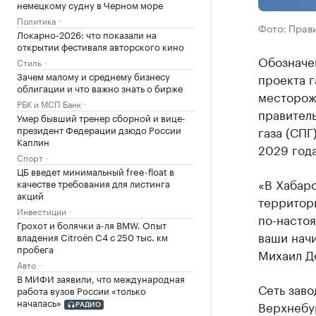
немецкому судну в Черном море
Политика
Фото: Прав
Локарно-2026: что показали на
открытии фестиваля авторского кино
Обозначе
Стиль
Зачем малому и среднему бизнесу
проекта г
облигации и что важно знать о бирже
месторож
РБК и МСП Банк
правитель
Умер бывший тренер сборной и вице-
президент Федерации дзюдо России
газа (СПГ
Каплин
2029 года
Спорт
ЦБ введет минимальный free-float в
«В Хабар
качестве требования для листинга
акций
территори
Инвестиции
по-насто
Грохот и болячки а-ля BMW. Опыт
ваши начи
владения Citroёn C4 с 250 тыс. км
пробега
Михаил Д
Авто
В МИФИ заявили, что международная
Сеть зав
работа вузов России «только
началась»
Верхнебу
РАДИО