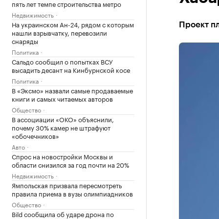
пять лет темпе строительства метро
Недвижимость
На украинском Ан-24, рядом с которым
Проект пл
нашли взрывчатку, перевозили
снаряды
Политика
Сальдо сообщил о попытках ВСУ
высадить десант на Кинбурнской косе
Политика
В «Эксмо» назвали самые продаваемые
книги и самых читаемых авторов
Общество
В ассоциации «ОКО» объяснили,
почему 30% камер не штрафуют
«обочечников»
Авто
Спрос на новостройки Москвы и
области снизился за год почти на 20%
Недвижимость
Ямпольская призвала пересмотреть
правила приема в вузы олимпиадников
Общество
Bild сообщила об ударе дрона по