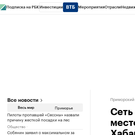
Подписка на РБК
Инвестиции
Мероприятия
Отрасли
Недви
РБК Курсы
РБК Life
Тренды
Визионеры
Национальные проекты
Горо
Газета
Спецпроекты СПб
Конференции СПб
Спецпроекты
Проверк
Приморский
Все новости
Приморье
Весь мир
Сеть
Пилоты пропавшей «Сессны» назвали
причину жесткой посадки на лес
мест
Общество
Собянин заявил о максимальном за
Хаба