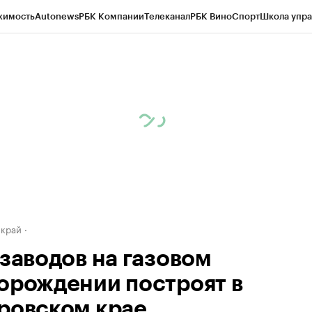
жимость
Autonews
РБК Компании
Телеканал
РБК Вино
Спорт
Школа упра
д
Стиль
Крипто
РБК Бизнес-среда
Дискуссионный клуб
Исследования
К
а контрагентов
Политика
Экономика
Бизнес
Технологии и медиа
Фина
 край
 заводов на газовом
орождении построят в
ровском крае