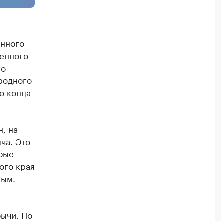
онного
венного
го
родного
о конца
, на
ча. Это
бые
ого края
вым.
ычи. По