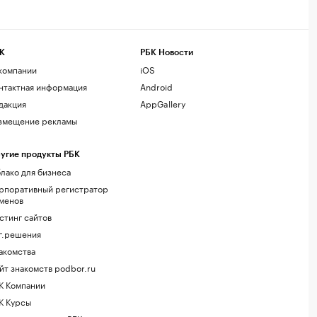
К
РБК Новости
компании
iOS
нтактная информация
Android
дакция
AppGallery
змещение рекламы
угие продукты РБК
лако для бизнеса
рпоративный регистратор
менов
стинг сайтов
г.решения
акомства
йт знакомств podbor.ru
К Компании
К Курсы