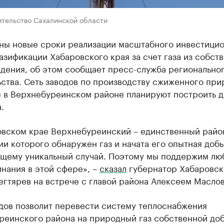
ительство Сахалинской области
ны новые сроки реализации масштабного инвестици
азификации Хабаровского края за счет газа из собст
дения, об этом сообщает пресс-служба регионально
ства. Сеть заводов по производству сжиженного при
) в Верхнебуреинском районе планируют построить д
.
овском крае Верхнебуреинский – единственный район
и которого обнаружен газ и начата его опытная добы
ящему уникальный случай. Поэтому мы поддержим лю
нания в этой сфере», –
сказал
губернатор Хабаровск
егтярев на встрече с главой района Алексеем Масло
одов позволит перевести систему теплоснабжения
реинского района на природный газ собственной доб