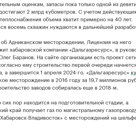
ельным оценкам, запасы пока только одной из девят
 достигают 2 млрд кубометров. С учетом действующи
теплоснабжения объема хватит примерно на 40 лет.
ся восемь скважин нуждаются в дальнейшей разрабо
т об Адниканском месторождении. Лицензия на него
жит хабаровской компании «Дальгазресурс», в руков
Олег Баранов. На сайте организации есть проект сет
согласно ему строительство первой очереди начнется
а, а завершится 1 апреля 2024-го. «Дальгазресурс»
к
ое месторождение в 2016 году за 19,7 миллионов руб
роительство заводов собиралась еще в 2018-м.
 сих пор находится на подготовительной стадии, а
ий край получает газ по магистральному газопровод
-Хабаровск-Владивосток» с месторождений на шельф