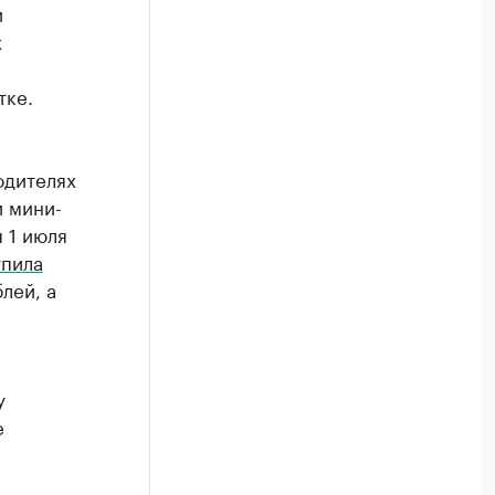
и
х
тке.
одителях
и мини-
 1 июля
упила
лей, а
у
е