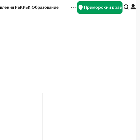
Приморский край
вления РБК
РБК Образование
редитные рейтинги
Франшизы
нсы
Рынок наличной валюты