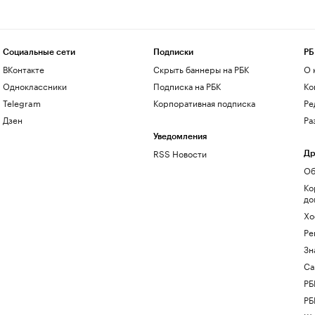
Социальные сети
Подписки
РБ
ВКонтакте
Скрыть баннеры на РБК
О 
Одноклассники
Подписка на РБК
Ко
Telegram
Корпоративная подписка
Ре
Дзен
Ра
Уведомления
RSS Новости
Др
Об
Ко
до
Хо
Ре
Зн
Са
РБ
РБ