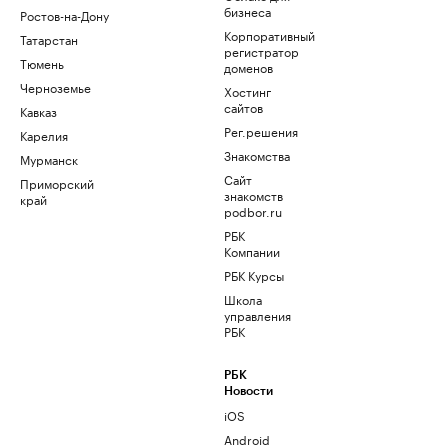
бизнеса
Ростов-на-Дону
Корпоративный
Татарстан
регистратор
Тюмень
доменов
Черноземье
Хостинг
сайтов
Кавказ
Рег.решения
Карелия
Знакомства
Мурманск
Сайт
Приморский
знакомств
край
podbor.ru
РБК
Компании
РБК Курсы
Школа
управления
РБК
РБК
Новости
iOS
Android