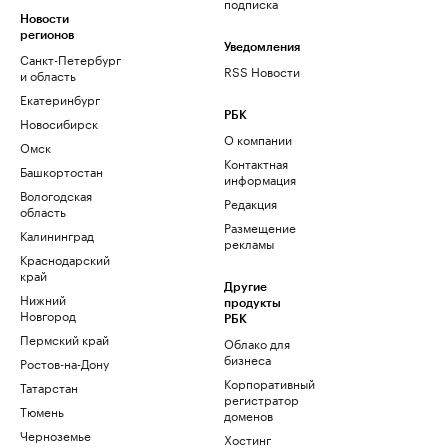
подписка
Новости
регионов
Уведомления
Санкт-Петербург
RSS Новости
и область
Екатеринбург
РБК
Новосибирск
О компании
Омск
Контактная
Башкортостан
информация
Вологодская
Редакция
область
Размещение
Калининград
рекламы
Краснодарский
край
Другие
Нижний
продукты
Новгород
РБК
Пермский край
Облако для
бизнеса
Ростов-на-Дону
Корпоративный
Татарстан
регистратор
Тюмень
доменов
Черноземье
Хостинг