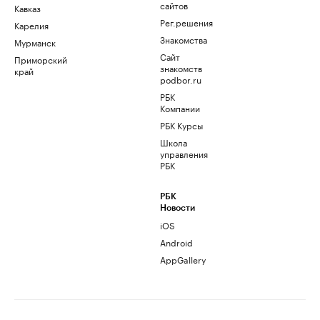
сайтов
Кавказ
Рег.решения
Карелия
Знакомства
Мурманск
Сайт
Приморский
знакомств
край
podbor.ru
РБК
Компании
РБК Курсы
Школа
управления
РБК
РБК
Новости
iOS
Android
AppGallery