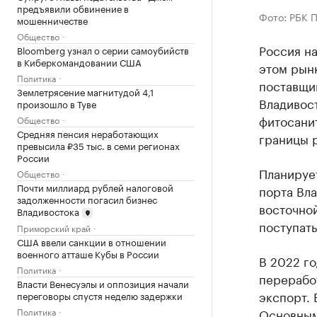
предъявили обвинение в
Фото: РБК 
мошенничестве
Общество
Россия на
Bloomberg узнал о серии самоубийств
в Киберкомандовании США
этом рынк
Политика
поставщи
Землетрясение магнитудой 4,1
Владивост
произошло в Туве
фитосани
Общество
Средняя пенсия неработающих
границы 
превысила ₽35 тыс. в семи регионах
России
Планирует
Общество
Почти миллиард рублей налоговой
порта Вл
задолженности погасил бизнес
восточной
Владивостока
поступать
Приморский край
США ввели санкции в отношении
военного атташе Кубы в России
В 2022 го
Политика
переработ
Власти Венесуэлы и оппозиция начали
экспорт. 
переговоры спустя неделю задержки
Основным
Политика