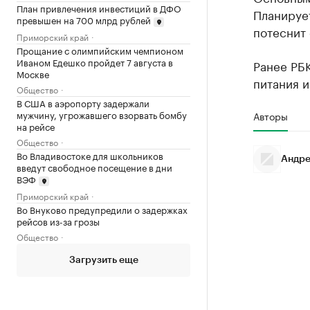
План привлечения инвестиций в ДФО
Планирует
превышен на 700 млрд рублей
потеснит
Приморский край
Прощание с олимпийским чемпионом
Иваном Едешко пройдет 7 августа в
Ранее РБ
Москве
питания и
Общество
В США в аэропорту задержали
мужчину, угрожавшего взорвать бомбу
Авторы
на рейсе
Общество
Во Владивостоке для школьников
Андре
введут свободное посещение в дни
ВЭФ
Приморский край
Во Внуково предупредили о задержках
рейсов из-за грозы
Общество
Загрузить еще