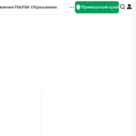
Приморский край
вления РБК
РБК Образование
редитные рейтинги
Франшизы
нсы
Рынок наличной валюты