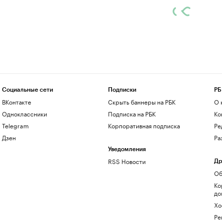
Социальные сети
Подписки
РБ
ВКонтакте
Скрыть баннеры на РБК
О 
Одноклассники
Подписка на РБК
Ко
Telegram
Корпоративная подписка
Ре
Дзен
Ра
Уведомления
RSS Новости
Др
Об
Ко
до
Хо
Ре