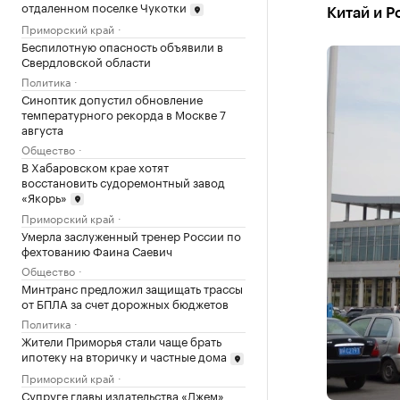
отдаленном поселке Чукотки
Китай и Р
Приморский край
Беспилотную опасность объявили в
Свердловской области
Политика
Синоптик допустил обновление
температурного рекорда в Москве 7
августа
Общество
В Хабаровском крае хотят
восстановить судоремонтный завод
«Якорь»
Приморский край
Умерла заслуженный тренер России по
фехтованию Фаина Саевич
Общество
Минтранс предложил защищать трассы
от БПЛА за счет дорожных бюджетов
Политика
Жители Приморья стали чаще брать
ипотеку на вторичку и частные дома
Приморский край
Супруге главы издательства «Джем»