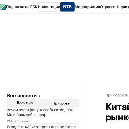
Подписка на РБК
Инвестиции
Мероприятия
Отрасли
Недви
РБК Курсы
РБК Life
Тренды
Визионеры
Национальные проекты
Горо
Газета
Спецпроекты СПб
Конференции СПб
Спецпроекты
Проверк
Приморский
Все новости
Приморье
Весь мир
Кита
Зачем смартфону телеобъектив, 200
Мп и большой сенсор
рынк
РБК и Huawei
Резидент АЗРФ откроет первое кафе в