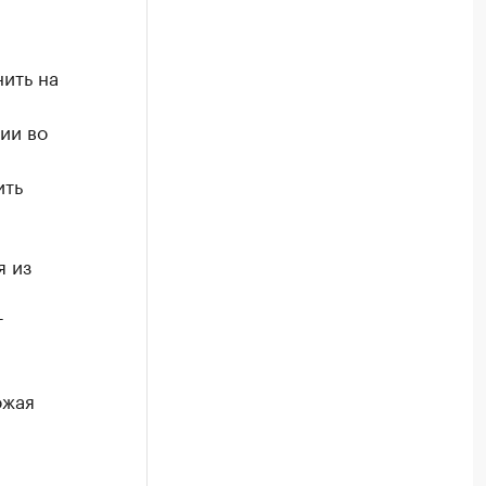
ить на
ии во
ить
я из
т
ожая