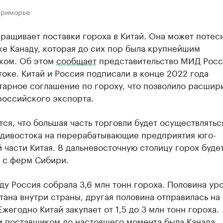
Приморье
ращивает поставки гороха в Китай. Она может потесн
е Канаду, которая до сих пор была крупнейшим
ком. Об этом
сообщает
представительство МИД Росс
оке. Китай и Россия подписали в конце 2022 года
тарное соглашение по гороху, что позволило расшир
российского экспорта.
ся, что большая часть торговли будет осуществлятьс
адивостока на перерабатывающие предприятия юго-
 части Китая. В дальневосточную столицу горох буде
 с ферм Сибири.
ду Россия собрала 3,6 млн тонн гороха. Половина ур
ана внутри страны, другая половина отправилась на
Ежегодно Китай закупает от 1,5 до 3 млн тонн гороха.
 поставщиком до настоящего момента была Канада.