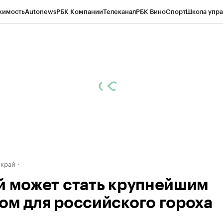
жимость
Autonews
РБК Компании
Телеканал
РБК Вино
Спорт
Школа упра
д
Стиль
Крипто
РБК Бизнес-среда
Дискуссионный клуб
Исследования
К
а контрагентов
Политика
Экономика
Бизнес
Технологии и медиа
Фина
 край
й может стать крупнейшим
ом для российского гороха