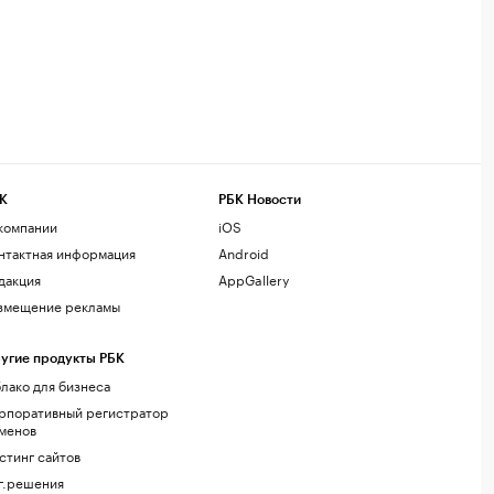
К
РБК Новости
компании
iOS
нтактная информация
Android
дакция
AppGallery
змещение рекламы
угие продукты РБК
лако для бизнеса
рпоративный регистратор
менов
стинг сайтов
г.решения