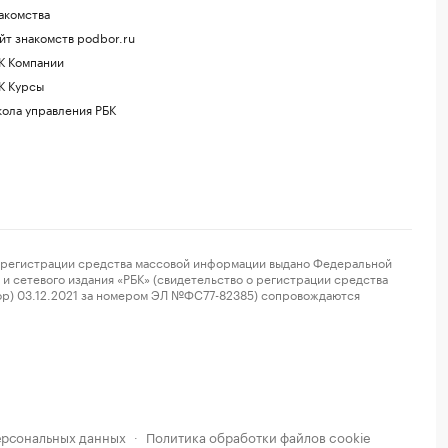
акомства
йт знакомств podbor.ru
К Компании
К Курсы
ола управления РБК
регистрации средства массовой информации выдано Федеральной
и сетевого издания «РБК» (свидетельство о регистрации средства
ор) 03.12.2021 за номером ЭЛ №ФС77-82385) сопровождаются
ерсональных данных
Политика обработки файлов cookie
·