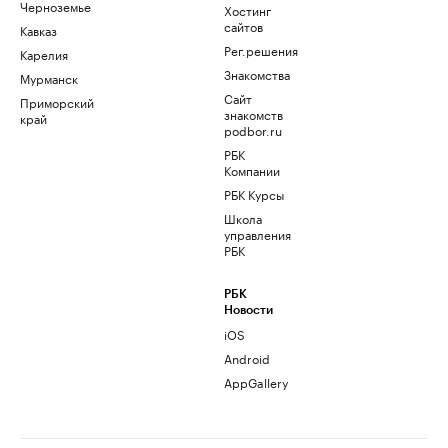
Черноземье
Хостинг
сайтов
Кавказ
Рег.решения
Карелия
Знакомства
Мурманск
Сайт
Приморский
знакомств
край
podbor.ru
РБК
Компании
РБК Курсы
Школа
управления
РБК
РБК
Новости
iOS
Android
AppGallery