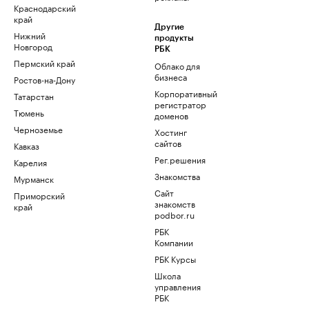
Краснодарский
край
Другие
Нижний
продукты
Новгород
РБК
Пермский край
Облако для
бизнеса
Ростов-на-Дону
Корпоративный
Татарстан
регистратор
Тюмень
доменов
Черноземье
Хостинг
сайтов
Кавказ
Рег.решения
Карелия
Знакомства
Мурманск
Сайт
Приморский
знакомств
край
podbor.ru
РБК
Компании
РБК Курсы
Школа
управления
РБК