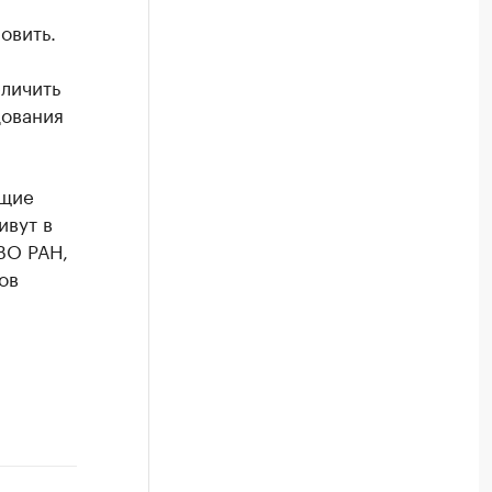
овить.
еличить
дования
ющие
ивут в
ВО РАН,
ов