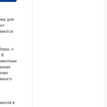
ему для
ет
меются
боры, с
 В
животные
анная
елях
льного
мысла в