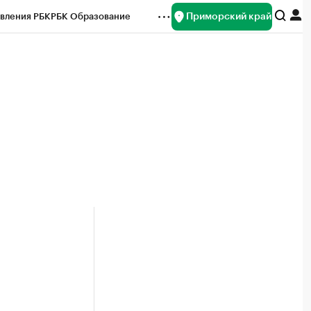
Приморский край
вления РБК
РБК Образование
редитные рейтинги
Франшизы
нсы
Рынок наличной валюты