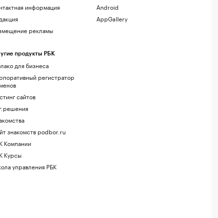
нтактная информация
Android
дакция
AppGallery
змещение рекламы
угие продукты РБК
лако для бизнеса
рпоративный регистратор
менов
стинг сайтов
г.решения
акомства
йт знакомств podbor.ru
К Компании
К Курсы
ола управления РБК