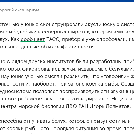
орский океанариум
сточные ученые сконструировали акустическую сист
ия рыбодобычи в северных широтах, которая имитиру
лух. Как
сообщает
ТАСС, приборы уже опробовали, и
тельные данные об их эффективности.
но с рядом других институтов были разработаны при
которых фиксировались звуки, издаваемые белухами.
изучения ученые смогли различить, что «говорили» 
опасности и, наоборот, при загоне косяка рыбы. Созд
удиосистема позволяет воспроизводить эти звуки в ц
нного рыболовства», – рассказал директор Национа
 центра морской биологии ДВО РАН Игорь Долматов.
пособна отпугивать белух, которые грызут сети или
т косяки рыб – это нередкая ситуация во время про