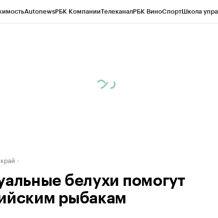
жимость
Autonews
РБК Компании
Телеканал
РБК Вино
Спорт
Школа упра
д
Стиль
Крипто
РБК Бизнес-среда
Дискуссионный клуб
Исследования
К
а контрагентов
Политика
Экономика
Бизнес
Технологии и медиа
Фина
 край
уальные белухи помогут
ийским рыбакам