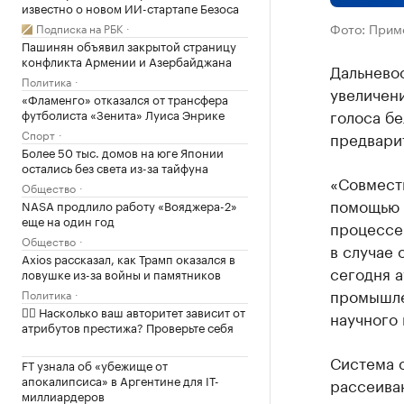
известно о новом ИИ-стартапе Безоса
Фото: Прим
Подписка на РБК
Пашинян объявил закрытой страницу
конфликта Армении и Азербайджана
Дальнево
Политика
увеличен
«Фламенго» отказался от трансфера
голоса бе
футболиста «Зенита» Луиса Энрике
Спорт
предвари
Более 50 тыс. домов на юге Японии
остались без света из-за тайфуна
«Совмест
Общество
помощью 
NASA продлило работу «Вояджера-2»
еще на один год
процессе 
Общество
в случае 
Axios рассказал, как Трамп оказался в
сегодня а
ловушке из-за войны и памятников
промышле
Политика
✍🏻 Насколько ваш авторитет зависит от
научного
атрибутов престижа? Проверьте себя
Система с
FT узнала об «убежище от
апокалипсиса» в Аргентине для IT-
рассеиваю
миллиардеров