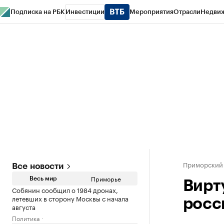
Подписка на РБК
Инвестиции
Мероприятия
Отрасли
Недви
РБК Курсы
РБК Life
Тренды
Визионеры
Национальные проекты
Горо
Газета
Спецпроекты СПб
Конференции СПб
Спецпроекты
Проверк
Приморский
Все новости
Приморье
Весь мир
Вирт
Собянин сообщил о 1984 дронах,
летевших в сторону Москвы с начала
росс
августа
Политика