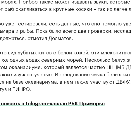
морях. Прибор также может издавать звуки, которые
т рыб скапливаться в крупные косяки – так их легче л
о уже тестировали, есть данные, что оно помогло ув
ьмара и рыбы. Пока было всего две проверки, иссле
должаться, отметил Долматов.
это вид зубатых китов с белой кожей, эти млекопита
 холодных водах северных морей. Несколько белух ж
ом океанариуме, который является частью ННЦМБ Д
также изучают ученые. Исследование языка белых кит
я на базе океанариума, в нем также участвуют ДВФУ,
туз и ТИНРО.
 новость в Telegram-канале РБК Приморье