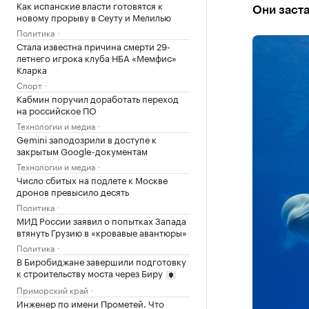
Как испанские власти готовятся к
Они заста
новому прорыву в Сеуту и Мелилью
Политика
Стала известна причина смерти 29-
летнего игрока клуба НБА «Мемфис»
Кларка
Спорт
Кабмин поручил доработать переход
на российское ПО
Технологии и медиа
Gemini заподозрили в доступе к
закрытым Google-документам
Технологии и медиа
Число сбитых на подлете к Москве
дронов превысило десять
Политика
МИД России заявил о попытках Запада
втянуть Грузию в «кровавые авантюры»
Политика
В Биробиджане завершили подготовку
к строительству моста через Биру
Приморский край
Инженер по имени Прометей. Что