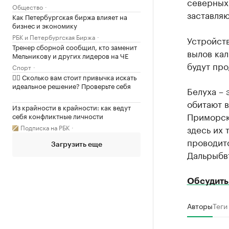
северных 
Общество
заставляю
Как Петербургская биржа влияет на
бизнес и экономику
РБК и Петербургская Биржа
Устройств
Тренер сборной сообщил, кто заменит
вылов кал
Мельникову и других лидеров на ЧЕ
будут про
Спорт
✍🏻 Сколько вам стоит привычка искать
идеальное решение? Проверьте себя
Белуха – 
обитают в
Из крайности в крайности: как ведут
Приморск
себя конфликтные личности
Подписка на РБК
здесь их 
проводитс
Загрузить еще
Дальрыбв
Обсудить
Авторы
Теги