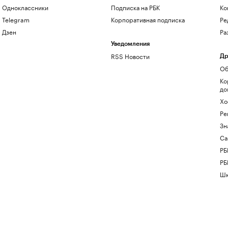
Одноклассники
Подписка на РБК
Ко
Telegram
Корпоративная подписка
Ре
Дзен
Ра
Уведомления
RSS Новости
Др
Об
Ко
до
Хо
Ре
Зн
Са
РБ
РБ
Шк