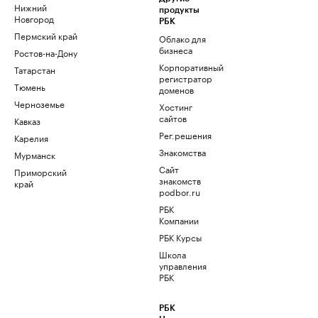
Нижний
продукты
Новгород
РБК
Пермский край
Облако для
бизнеса
Ростов-на-Дону
Корпоративный
Татарстан
регистратор
Тюмень
доменов
Черноземье
Хостинг
сайтов
Кавказ
Рег.решения
Карелия
Знакомства
Мурманск
Сайт
Приморский
знакомств
край
podbor.ru
РБК
Компании
РБК Курсы
Школа
управления
РБК
РБК