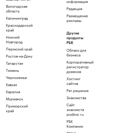
информация
Вологодская
Редакция
область
Размещение
Калининград
рекламы
Краснодарский
край
Другие
Нижний
продукты
Новгород
РБК
Пермский край
Облако для
бизнеса
Ростов-на-Дону
Корпоративный
Татарстан
регистратор
Тюмень
доменов
Черноземье
Хостинг
сайтов
Кавказ
Рег.решения
Карелия
Знакомства
Мурманск
Сайт
Приморский
знакомств
край
podbor.ru
РБК
Компании
РБК Курсы