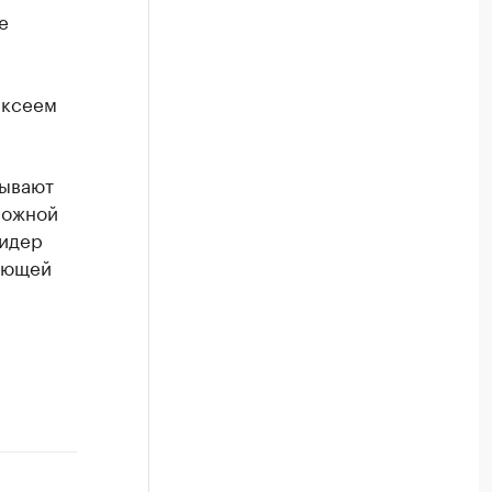
е
ексеем
зывают
можной
лидер
дующей