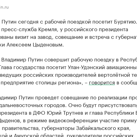
n.ru
Путин сегодня с рабочей поездкой посетит Бурятию.
 пресс-служба Кремля, у российского президента
ваны визит на завод, совещание и встреча с губерн
ки Алексеем Цыденовым.
а Владимир Путин совершит рабочую поездку в Респу
Глава государства посетит Улан-Удэнский авиационны
 ведущих российских производителей вертолётной те
 предприятие столицы региона», –
говорится
в сообщ
адимир Путин проведет совещание по реализации п
дальневосточных городов. Очно будут присутствоват
президента в ДФО Юрий Трутнев и глава Республики 
Цыденов, в режиме видеоконференции участие приму
правительства, губернаторы Забайкальского края,
кой и Амурской областей, руководители российских