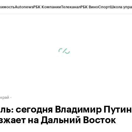
жимость
Autonews
РБК Компании
Телеканал
РБК Вино
Спорт
Школа упра
д
Стиль
Крипто
РБК Бизнес-среда
Дискуссионный клуб
Исследования
К
а контрагентов
Политика
Экономика
Бизнес
Технологии и медиа
Фина
 край
ль: сегодня Владимир Путин
зжает на Дальний Восток