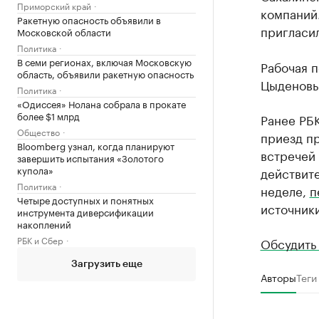
Приморский край
компаний.
Ракетную опасность объявили в
пригласи
Московской области
Политика
В семи регионах, включая Московскую
Рабочая п
область, объявили ракетную опасность
Цыденовы
Политика
«Одиссея» Нолана собрала в прокате
более $1 млрд
Ранее РБ
Общество
приезд пр
Bloomberg узнал, когда планируют
встречей 
завершить испытания «Золотого
купола»
действите
Политика
неделе,
п
Четыре доступных и понятных
источники
инструмента диверсификации
накоплений
РБК и Сбер
Обсудить
Загрузить еще
Авторы
Теги