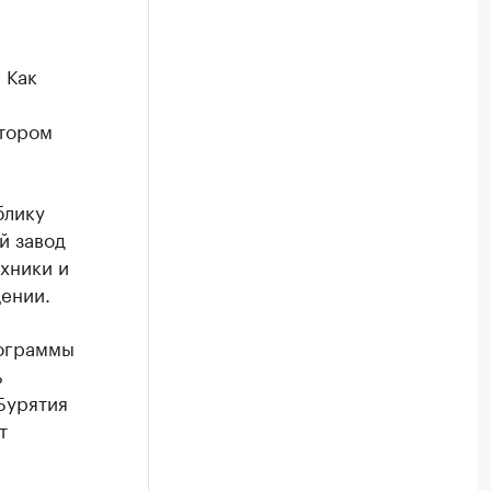
 Как
атором
блику
й завод
хники и
ении.
рограммы
ь
Бурятия
т