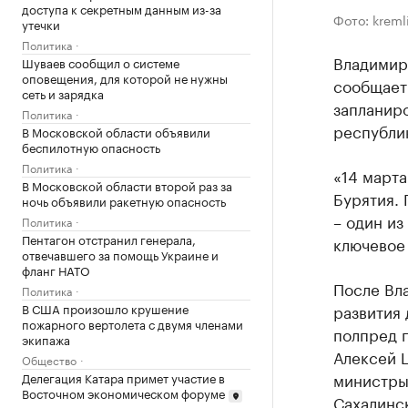
доступа к секретным данным из-за
Фото: kremli
утечки
Политика
Владимир 
Шуваев сообщил о системе
оповещения, для которой не нужны
сообщает
сеть и зарядка
запланиро
Политика
республи
В Московской области объявили
беспилотную опасность
Политика
«14 март
В Московской области второй раз за
Бурятия. 
ночь объявили ракетную опасность
– один из
Политика
Пентагон отстранил генерала,
ключевое
отвечавшего за помощь Украине и
фланг НАТО
После Вл
Политика
развития 
В США произошло крушение
пожарного вертолета с двумя членами
полпред 
экипажа
Алексей 
Общество
министры 
Делегация Катара примет участие в
Восточном экономическом форуме
Сахалинс