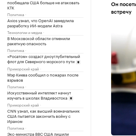
пообещала США больше не атаковать
Он посети
КТК
встречу
Политика
Axios узнал, что OpenAI замедлила
разработку ИИ-модели Astra
Технологии и медиа
В Московской области отменили
ракетную опасность
Политика
«Росатом» создаст дноуглубительный
флот для Северного морского пути
Приморский край
Мэр Киева сообщил о пожарах после
взрывов
Политика
Искусственный интеллект начнут
изучать в школах Владивостока
Приморский край
CNN узнал, как высший военачальник
США пытается закончить войну с
Ираном
Политика
Экс-министра ВВС США лишили