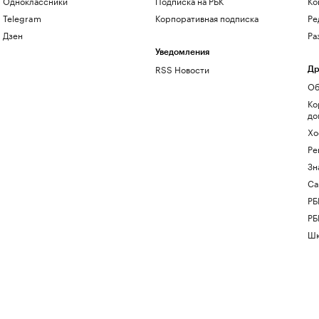
Одноклассники
Подписка на РБК
Ко
Telegram
Корпоративная подписка
Ре
Дзен
Ра
Уведомления
RSS Новости
Др
Об
Ко
до
Хо
Ре
Зн
Са
РБ
РБ
Шк