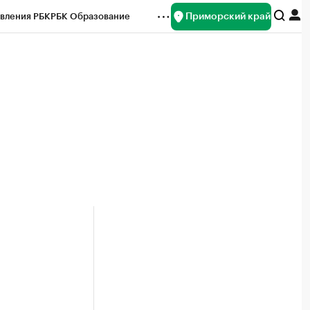
Приморский край
вления РБК
РБК Образование
редитные рейтинги
Франшизы
нсы
Рынок наличной валюты