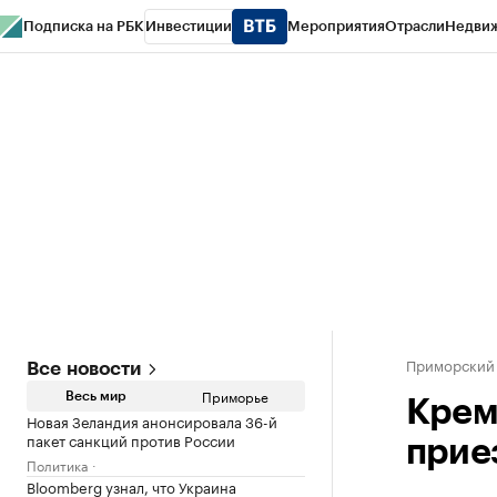
Подписка на РБК
Инвестиции
Мероприятия
Отрасли
Недви
РБК Курсы
РБК Life
Тренды
Визионеры
Национальные проекты
Горо
Газета
Спецпроекты СПб
Конференции СПб
Спецпроекты
Проверк
Приморский
Все новости
Приморье
Весь мир
Крем
Новая Зеландия анонсировала 36-й
пакет санкций против России
прие
Политика
Bloomberg узнал, что Украина