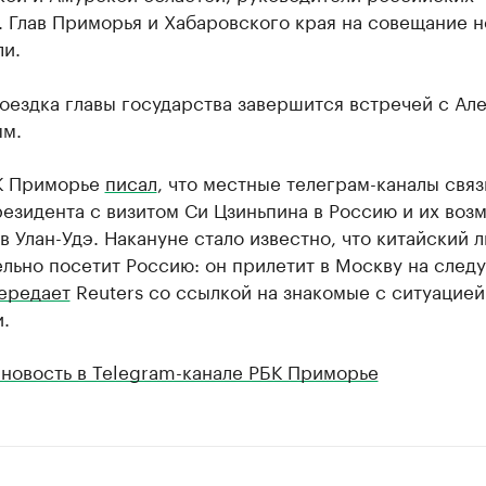
 Глав Приморья и Хабаровского края на совещание н
ли.
оездка главы государства завершится встречей с Ал
м.
К Приморье
писал
, что местные телеграм-каналы свя
езидента с визитом Си Цзиньпина в Россию и их воз
в Улан-Удэ. Накануне стало известно, что китайский 
льно посетит Россию: он прилетит в Москву на сле
ередает
Reuters со ссылкой на знакомые с ситуацией
.
 новость в Telegram-канале РБК Приморье