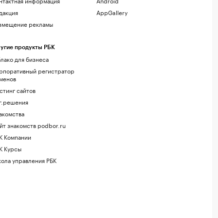
нтактная информация
Android
дакция
AppGallery
змещение рекламы
угие продукты РБК
лако для бизнеса
рпоративный регистратор
менов
стинг сайтов
г.решения
акомства
йт знакомств podbor.ru
К Компании
К Курсы
ола управления РБК