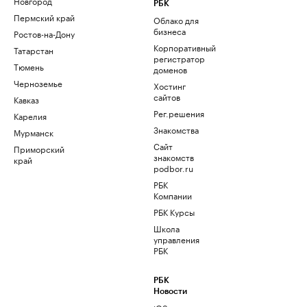
Новгород
РБК
Пермский край
Облако для
бизнеса
Ростов-на-Дону
Корпоративный
Татарстан
регистратор
Тюмень
доменов
Черноземье
Хостинг
сайтов
Кавказ
Рег.решения
Карелия
Знакомства
Мурманск
Сайт
Приморский
знакомств
край
podbor.ru
РБК
Компании
РБК Курсы
Школа
управления
РБК
РБК
Новости