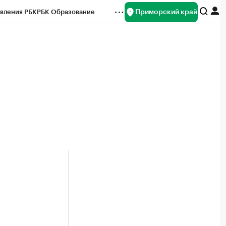
Приморский край
вления РБК
РБК Образование
редитные рейтинги
Франшизы
нсы
Рынок наличной валюты