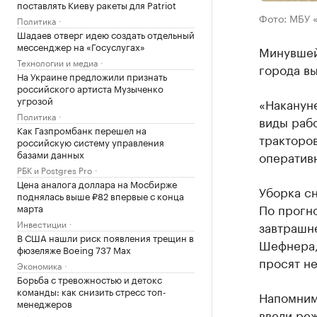
поставлять Киеву ракеты для Patriot
Фото: МБУ 
Политика
Шадаев отверг идею создать отдельный
мессенджер на «Госуслугах»
Минувшей
Технологии и медиа
города в
На Украине предложили признать
российского артиста Музыченко
угрозой
«Наканун
Политика
виды раб
Как Газпромбанк перешел на
тракторов
российскую систему управления
базами данных
оператив
РБК и Postgres Pro
Цена аналога доллара на Мосбирже
Уборка сн
поднялась выше ₽82 впервые с конца
По прогно
марта
Инвестиции
завтрашне
В США нашли риск появления трещин в
Шефнера,
фюзеляже Boeing 737 Max
просят не
Экономика
Борьба с тревожностью и детокс
команды: как снизить стресс топ-
Напомним,
менеджеров
ввели
реж