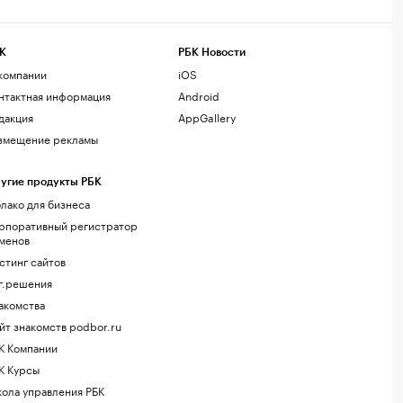
К
РБК Новости
компании
iOS
нтактная информация
Android
дакция
AppGallery
змещение рекламы
угие продукты РБК
лако для бизнеса
рпоративный регистратор
менов
стинг сайтов
г.решения
акомства
йт знакомств podbor.ru
К Компании
К Курсы
ола управления РБК