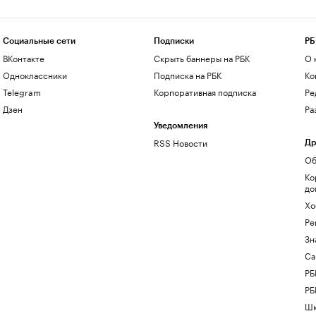
Социальные сети
Подписки
РБ
ВКонтакте
Скрыть баннеры на РБК
О 
Одноклассники
Подписка на РБК
Ко
Telegram
Корпоративная подписка
Ре
Дзен
Ра
Уведомления
RSS Новости
Др
Об
Ко
до
Хо
Ре
Зн
Са
РБ
РБ
Шк