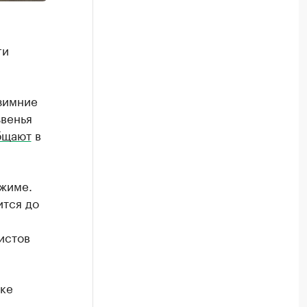
ги
зимние
венья
бщают
в
ежиме.
ится до
истов
оке