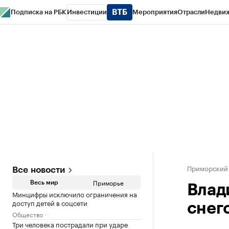
Подписка на РБК
Инвестиции
Мероприятия
Отрасли
Недви
РБК Курсы
РБК Life
Тренды
Визионеры
Национальные проекты
Горо
Газета
Спецпроекты СПб
Конференции СПб
Спецпроекты
Проверк
Приморский
Все новости
Приморье
Весь мир
Влад
Минцифры исключило ограничения на
доступ детей в соцсети
снег
Общество
Три человека пострадали при ударе