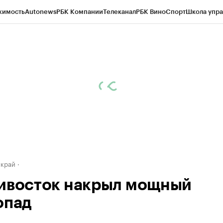
жимость
Autonews
РБК Компании
Телеканал
РБК Вино
Спорт
Школа упра
д
Стиль
Крипто
РБК Бизнес-среда
Дискуссионный клуб
Исследования
К
а контрагентов
Политика
Экономика
Бизнес
Технологии и медиа
Фина
 край
ивосток накрыл мощный
опад