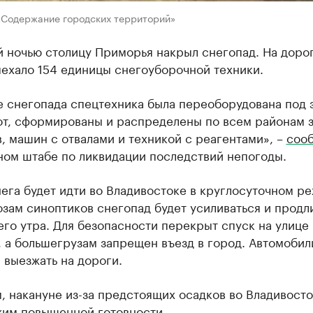
«Содержание городских территорий»
 ночью столицу Приморья накрыл снегопад. На доро
ыехало 154 единицы снегоуборочной техники.
е снегопада спецтехника была переоборудована под 
от, сформированы и распределены по всем районам з
, машин с отвалами и техникой с реагентами», –
соо
ном штабе по ликвидации последствий непогоды.
ега будет идти во Владивостоке в круглосуточном р
зам синоптиков снегопад будет усиливаться и продл
го утра. Для безопасности перекрыт спуск на улице
 а большегрузам запрещен въезд в город. Автомобил
 выезжать на дороги.
 накануне из-за предстоящих осадков во Владивост
им повышенной готовности.