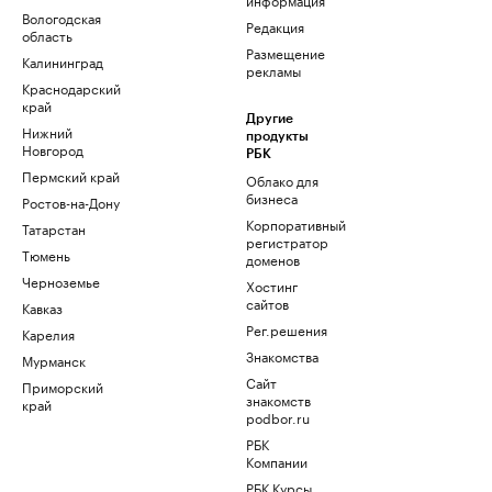
Вологодская
Редакция
область
Размещение
Калининград
рекламы
Краснодарский
край
Другие
Нижний
продукты
Новгород
РБК
Пермский край
Облако для
бизнеса
Ростов-на-Дону
Корпоративный
Татарстан
регистратор
Тюмень
доменов
Черноземье
Хостинг
сайтов
Кавказ
Рег.решения
Карелия
Знакомства
Мурманск
Сайт
Приморский
знакомств
край
podbor.ru
РБК
Компании
РБК Курсы