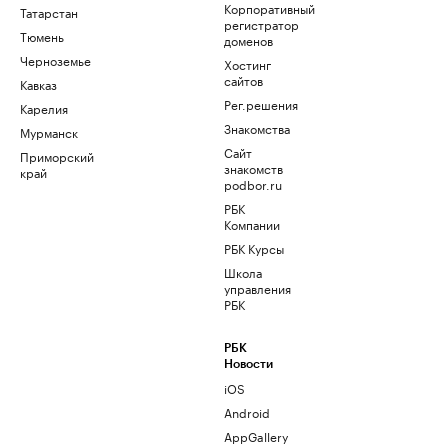
Корпоративный
Татарстан
регистратор
Тюмень
доменов
Черноземье
Хостинг
сайтов
Кавказ
Рег.решения
Карелия
Знакомства
Мурманск
Сайт
Приморский
знакомств
край
podbor.ru
РБК
Компании
РБК Курсы
Школа
управления
РБК
РБК
Новости
iOS
Android
AppGallery