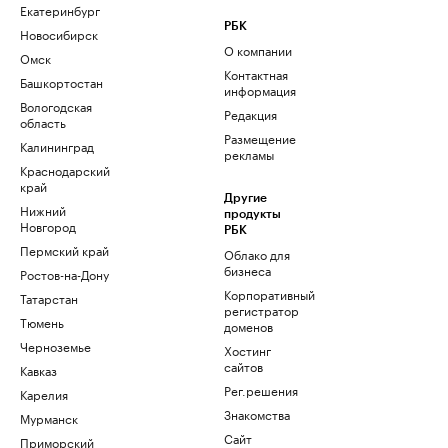
Екатеринбург
РБК
Новосибирск
О компании
Омск
Контактная
Башкортостан
информация
Вологодская
Редакция
область
Размещение
Калининград
рекламы
Краснодарский
край
Другие
Нижний
продукты
Новгород
РБК
Пермский край
Облако для
бизнеса
Ростов-на-Дону
Корпоративный
Татарстан
регистратор
Тюмень
доменов
Черноземье
Хостинг
сайтов
Кавказ
Рег.решения
Карелия
Знакомства
Мурманск
Сайт
Приморский