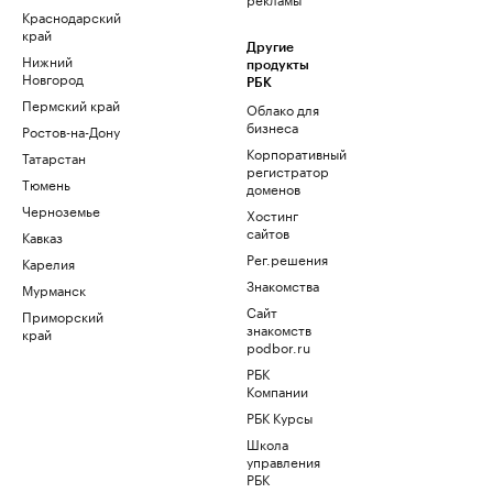
Краснодарский
край
Другие
Нижний
продукты
Новгород
РБК
Пермский край
Облако для
бизнеса
Ростов-на-Дону
Корпоративный
Татарстан
регистратор
Тюмень
доменов
Черноземье
Хостинг
сайтов
Кавказ
Рег.решения
Карелия
Знакомства
Мурманск
Сайт
Приморский
знакомств
край
podbor.ru
РБК
Компании
РБК Курсы
Школа
управления
РБК